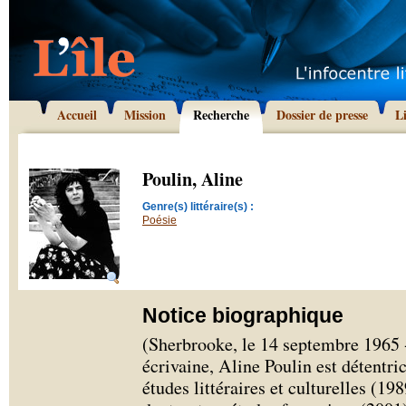
Accueil
Mission
Recherche
Dossier de presse
L
Poulin, Aline
Genre(s) littéraire(s) :
Poésie
Notice biographique
(Sherbrooke, le 14 septembre 1965 -
écrivaine, Aline Poulin est détentri
études littéraires et culturelles (19