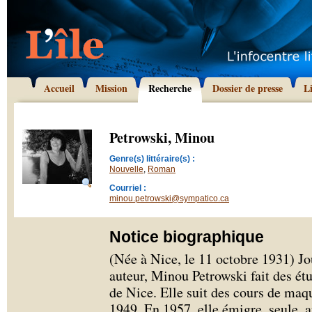
Accueil
Mission
Recherche
Dossier de presse
L
Petrowski, Minou
Genre(s) littéraire(s) :
Nouvelle
,
Roman
Courriel :
minou.petrowski@sympatico.ca
Notice biographique
(Née à Nice, le 11 octobre 1931) Jou
auteur, Minou Petrowski fait des ét
de Nice. Elle suit des cours de maq
1949. En 1957, elle émigre, seule, 