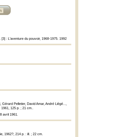
n
 [3] : L'aventure du pouvoir, 1968-1975. 1992
érard Pelletier, David Amar, André Liégé...,
3, 1961, 125 p. ; 21 cm..
 avril 1961.
 1962?, 214 p. : ill. ; 22 cm.