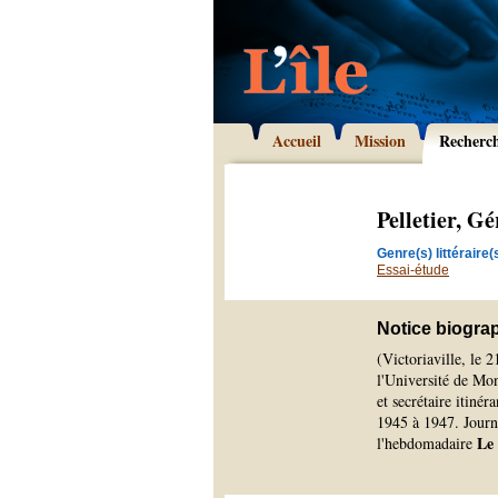
Accueil
Mission
Recherc
Pelletier, G
Genre(s) littéraire(s
Essai-étude
Notice biogra
(Victoriaville, le 2
l'Université de Mon
et secrétaire itiné
1945 à 1947. Journa
Le 
l'hebdomadaire