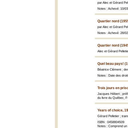
par Alec et Gérard Pel
Notes : Achevé: 10/0
Quartier nord (195
par Alec et Gérard Pel
Notes : Achevé: 28/0
Quartier nord (194
Alec et Gérard Pelletie
Quel beau pays! (
Béatrice Clément ; des
Notes : Date des droi
Trois jours en pris
Jacques Hébert ; préfa
du livre du Québec, F-
Years of choice, 1
Gérard Pelletier ; tra
ISBN : 0458804509
Notes : Comprend un 