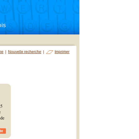
che
|
Nouvelle recherche
|
Imprimer
45
e
 de
te