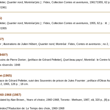
letier,
Quartier nord
, Montréal [etc.] : Fides, Collection Contes et aventures, 1961?1955, 62 p. :
3/1961
5)
letier,
Quartier nord
, Montréal [etc.] : Fides, Collection Contes et aventures, 1955, 62 p. : ill. ;
2/1955
5?)
r ; illustrations de Julien Hébert,
Quartier nord
, Montréal : Fides, Contes et aventures ; no 2, 19
1948?)
sins de Pierre Dorion ; [préface de Gérard Pelletier],
Quel beau pays!
, Montréal : le Centre fa
ts réservés: 1948
on (1965)
ce de Gérard Pelletier, suivi des Souvenirs de prison de Jules Fournier ; préface d'Olivar As
2, 1965, 128 p. ; 18 cm.
960-1968 (1987)
nslated by Alan Brown.,
Years of choice, 1960-1968
, Toronto : Methuen, 1987, xiii, 320 p., [8] p. d
index|TRaduction de: Le Temps des choix, 1960-1968