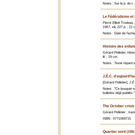
Notes : Sur la p. de t
Le Fédéralisme et 
Pierre Elliott Trudeau 
1967, xiii, 227 p. ; 21 
Notes : Date de l'ache
Histoire des enfant
Gérard Pelletier,
Histo
ill. ; 19 cm.
Notes : Texte réparti
J.É.C. d'aujourd'hu
[Gérard Pelletier],
J.É
Notes : "Ce bouquin es
bulletins déjà publiés."
The October crisis
Gérard Pelletier ; tra
ISBN : 0771069731
Quartier nord (19