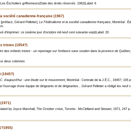
.: Les Éscholiers griffonneurs|Date des droits réservés :1962|Label: 6
la société canadienne-française (1967)
; [préface, Gérard Pelletier],
Le Fédéralisme et la société canadienne-française
, Montréal : É
cm.
vé d'imprimer: ce sixième jour d'octobre mil neuf cent soixante-sept|Label: 20
s tristes (1954?)
ire des enfants tristes - un reportage sur l'enfance sans soutien dans la province de Québec
 sur deux colonnes
i (1945?)
.C. d'aujourd'hui - une étude sur le mouvement
, Montréal : Centrale de la J.É.C., 1945?, 105 p
t l'ouvrage d'une équipe de dirigeants et de dirigeantes... Gérard Pelletier a rédigé les neuf ch
 (1971)
nslated by Joyce Marshall,
The October crisis
, Toronto : McClelland and Stewart, 1971, 247 p. 
61?1955)