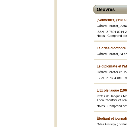
Oeuvres
[Souvenirs] (1983
Gérard Pelletier,
[Souv
ISBN : 2-7604-0214-2 (
Notes : Comprend des 
La crise d'octobre
Gérard Pelletier,
La cr
Le diplomate et l'a
Gérard Pelletier et Hea
ISBN : 2-7604-0491-9 
L'Ecole laïque (196
textes de Jacques Mac
Théo Chentrier et Jean
Notes : Comprend des 
Étudiant et journal
Gilles Gariépy ; préfa