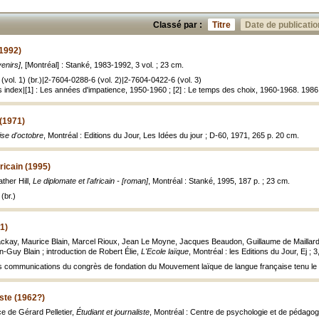
Classé par :
Titre
Date de publicatio
-1992)
enirs]
, [Montréal] : Stanké, 1983-1992, 3 vol. ; 23 cm.
vol. 1) (br.)|2-7604-0288-6 (vol. 2)|2-7604-0422-6 (vol. 3)
index|[1] : Les années d'impatience, 1950-1960 ; [2] : Le temps des choix, 1960-1968. 1986.
 (1971)
ise d'octobre
, Montréal : Editions du Jour, Les Idées du jour ; D-60, 1971, 265 p. 20 cm.
fricain (1995)
ther Hill,
Le diplomate et l'africain - [roman]
, Montréal : Stanké, 1995, 187 p. ; 23 cm.
(br.)
1)
kay, Maurice Blain, Marcel Rioux, Jean Le Moyne, Jacques Beaudon, Guillaume de Maillard, G
-Guy Blain ; introduction de Robert Élie,
L'Ecole laïque
, Montréal : les Editions du Jour, Ej ; 
communications du congrès de fondation du Mouvement laïque de langue française tenu le 8
iste (1962?)
ce de Gérard Pelletier,
Étudiant et journaliste
, Montréal : Centre de psychologie et de pédagogie,