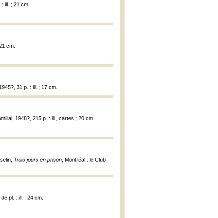
 ill. ; 21 cm.
 21 cm.
45?, 31 p. : ill. ; 17 cm.
milial, 1948?, 215 p. : ill., cartes ; 20 cm.
selin,
Trois jours en prison
, Montréal : le Club
e pl. : ill. ; 24 cm.