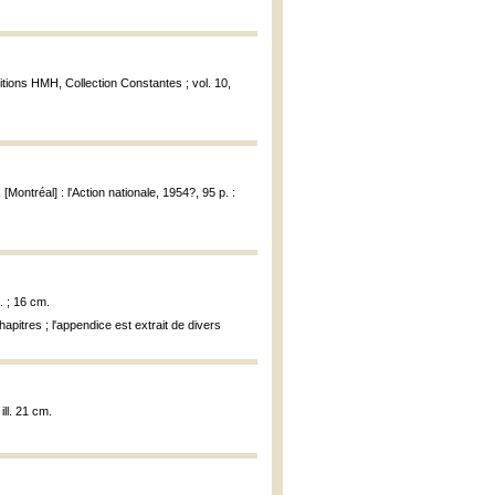
ditions HMH, Collection Constantes ; vol. 10,
, [Montréal] : l'Action nationale, 1954?, 95 p. :
. ; 16 cm.
apitres ; l'appendice est extrait de divers
ill. 21 cm.