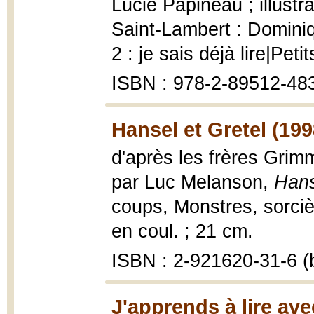
Lucie Papineau ; illust
Saint-Lambert : Domini
2 : je sais déjà lire|Pet
ISBN : 978-2-89512-48
Hansel et Gretel (199
d'après les frères Grimm
par Luc Melanson,
Hans
coups, Monstres, sorcière
en coul. ; 21 cm.
ISBN : 2-921620-31-6 (b
J'apprends à lire av