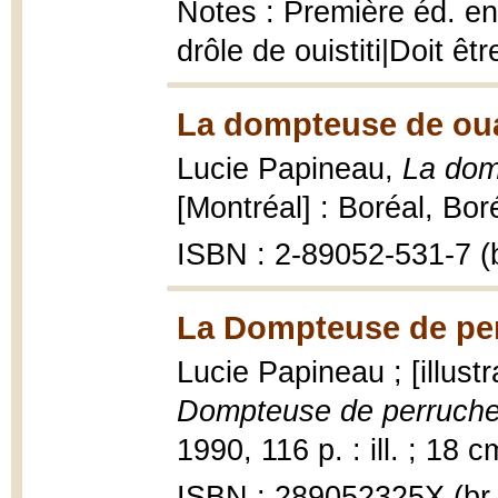
Notes : Première éd. en 
drôle de ouistiti|Doit êt
La dompteuse de ou
Lucie Papineau,
La dom
[Montréal] : Boréal, Boréa
ISBN : 2-89052-531-7 (b
La Dompteuse de per
Lucie Papineau ; [illust
Dompteuse de perruch
1990, 116 p. : ill. ; 18 c
ISBN : 289052325X (br.