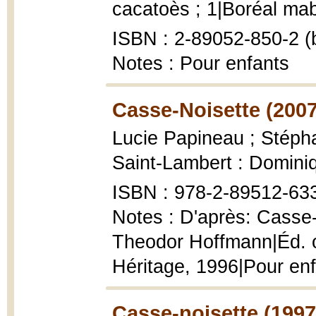
cacatoès ; 1|Boréal mabo
ISBN : 2-89052-850-2 (b
Notes : Pour enfants
Casse-Noisette (2007
Lucie Papineau ; Stépha
Saint-Lambert : Domini
ISBN : 978-2-89512-63
Notes : D'après: Casse-N
Theodor Hoffmann|Éd. o
Héritage, 1996|Pour en
Casse-noisette (1997