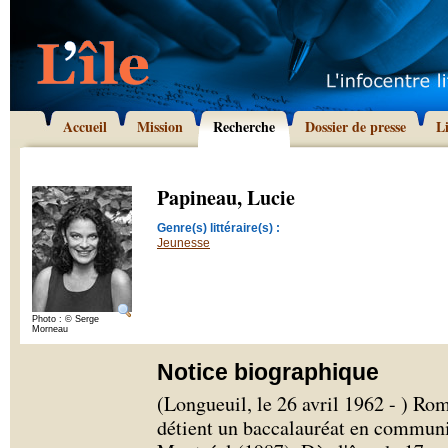
Accueil
Mission
Recherche
Dossier de presse
L
Papineau, Lucie
Genre(s) littéraire(s) :
Jeunesse
Photo : © Serge
Morneau
Notice biographique
(Longueuil, le 26 avril 1962 - ) Ro
détient un baccalauréat en communi