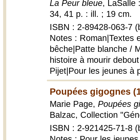
La Peur bleue
, LaSalle
34, 41 p. : ill. ; 19 cm.
ISBN : 2-89428-063-7 (b
Notes : Roman|Textes et
bêche|Patte blanche / Ma
histoire à mourir debout
Pijet|Pour les jeunes à 
Poupées gigognes (
Marie Page,
Poupées g
Balzac, Collection "Géné
ISBN : 2-921425-71-8 (b
Notes : Pour les jeunes