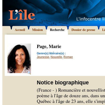
Accueil
Mission
Recherche
Dossier de presse
L
Page, Marie
Genre(s) littéraire(s) :
Jeunesse
,
Nouvelle
,
Roman
Notice biographique
(France - ) Romancière et nouvellis
poème à l'âge de douze ans, dans un 
Québec à l'âge de 23 ans, elle s'imp