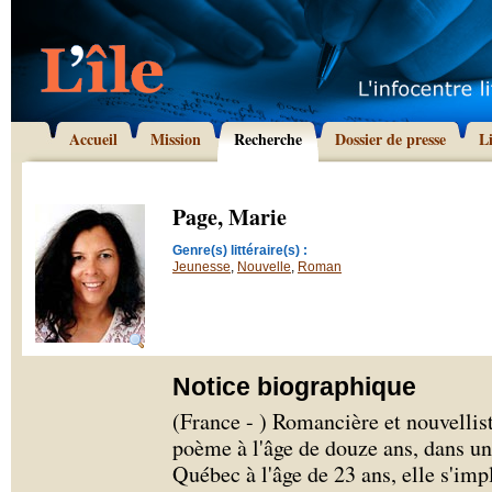
Accueil
Mission
Recherche
Dossier de presse
L
Page, Marie
Genre(s) littéraire(s) :
Jeunesse
,
Nouvelle
,
Roman
Notice biographique
(France - ) Romancière et nouvellis
poème à l'âge de douze ans, dans un 
Québec à l'âge de 23 ans, elle s'imp