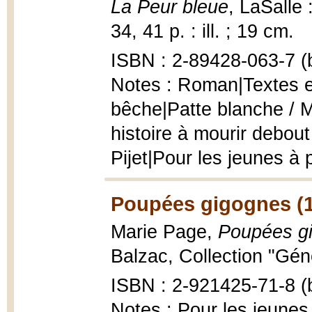
La Peur bleue
, LaSalle
34, 41 p. : ill. ; 19 cm.
ISBN : 2-89428-063-7 (b
Notes : Roman|Textes et
bêche|Patte blanche / Ma
histoire à mourir debout
Pijet|Pour les jeunes à 
Poupées gigognes (
Marie Page,
Poupées g
Balzac, Collection "Géné
ISBN : 2-921425-71-8 (b
Notes : Pour les jeunes