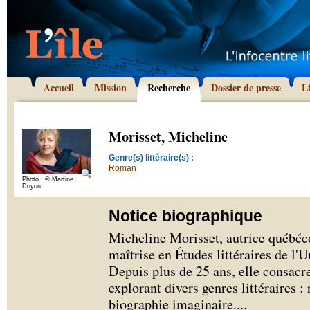
Accueil
Mission
Recherche
Dossier de presse
L
Morisset, Micheline
Genre(s) littéraire(s) :
Roman
Photo : © Martine
Doyon
Notice biographique
Micheline Morisset, autrice québéco
maîtrise en Études littéraires de l
Depuis plus de 25 ans, elle consacr
explorant divers genres littéraires :
biographie imaginaire.
...