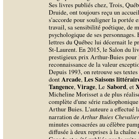
Ses livres publiés chez, Trois, Qu
Druide, ont toujours reçu un accueil
s'accorde pour souligner la portée e
travail, sa sensibilité poétique, de
psychologique de ses personnages. E
lettres du Québec lui décernait le pr
St-Laurent. En 2015, le Salon du li
prestigieux prix Arthur-Buies pour 
reconnaissance de la valeur exceptio
Depuis 1993, on retrouve ses textes 
Arcade
Les Saisons littérair
dont
,
Tangence
Virage
Sabord
,
, Le
, et
Micheline Morisset a de plus réalis
complète d'une série radiophoniqu
Arthur Buies. L'auteure a effectué la
narration de
Arthur Buies Chevalier
minutes consacrées au célèbre pamph
diffusée à deux reprises à la chaîne