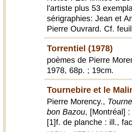
l'artiste plus 53 exemp
sérigraphies: Jean et A
Pierre Ouvrard. Cf. feuil
Torrentiel (1978)
poèmes de Pierre More
1978, 68p. ; 19cm.
Tournebire et le Mali
Pierre Morency.,
Tourne
bon Bazou
, [Montréal] 
[1]f. de planche : ill., f