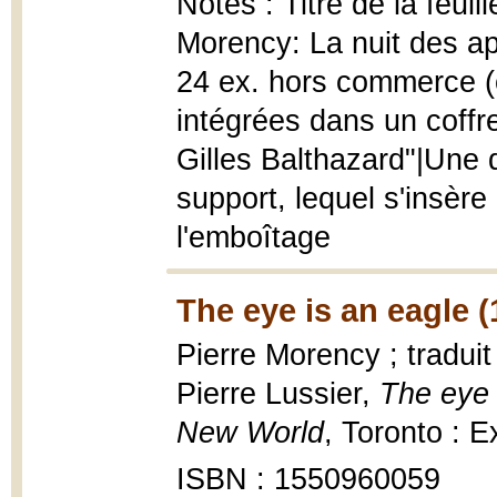
Notes : Titre de la feuill
Morency: La nuit des ap
24 ex. hors commerce (
intégrées dans un coffret
Gilles Balthazard"|Une d
support, lequel s'insère
l'emboîtage
The eye is an eagle (
Pierre Morency ; traduit
Pierre Lussier,
The eye 
New World
, Toronto : Ex
ISBN : 1550960059