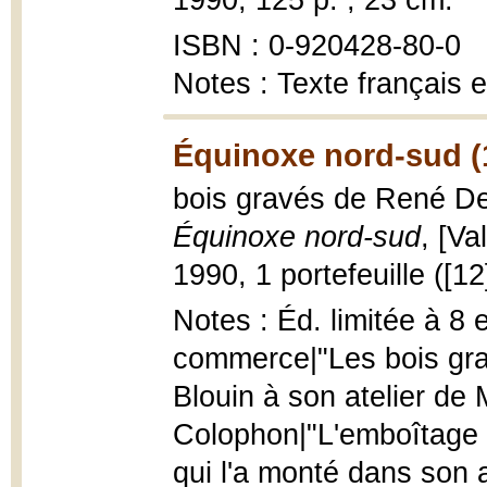
1990, 125 p. ; 23 cm.
ISBN : 0-920428-80-0
Notes : Texte français e
Équinoxe nord-sud (
bois gravés de René De
Équinoxe nord-sud
, [Va
1990, 1 portefeuille ([12
Notes : Éd. limitée à 8
commerce|"Les bois gra
Blouin à son atelier de M
Colophon|"L'emboîtage 
qui l'a monté dans son a