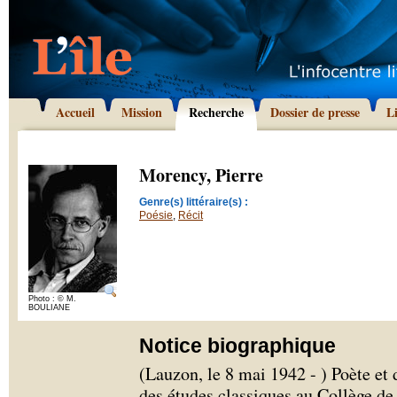
Accueil
Mission
Recherche
Dossier de presse
L
Morency, Pierre
Genre(s) littéraire(s) :
Poésie
,
Récit
Photo : © M.
BOULIANE
Notice biographique
(Lauzon, le 8 mai 1942 - ) Poète et
des études classiques au Collège de