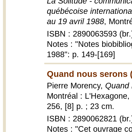
La Solitude - communica
québécoise internationa
au 19 avril 1988
, Montr
ISBN : 2890063593 (br.
Notes : "Notes biobiblio
1988": p. 149-[169]
Quand nous serons 
Pierre Morency,
Quand 
Montréal : L'Hexagone, 
256, [8] p. ; 23 cm.
ISBN : 2890062821 (br.
Notes : "Cet ouvrage co