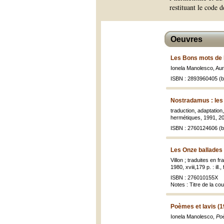
restituant le code 
Oeuvres
Les Bons mots de 
Ionela Manolesco, Au
ISBN : 2893960405 (br
Nostradamus : les
traduction, adaptatio
hermétiques, 1991, 203 
ISBN : 2760124606 (br
Les Onze ballades d
Villon ; traduites en
1980, xviii,179 p. : ill.
ISBN : 276010155X
Notes : Titre de la co
Poèmes et lavis (1
Ionela Manolesco,
Poè