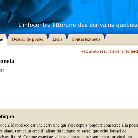
he
Dossier de presse
Liens
Contactez-nous
Retour aux résultats de la recher
Ionela
) :
phique
 Ionela Manolesco est une écrivaine qui s’est depuis toujours consacrée à la poés
es plans, tant celui créatif, allant du ludique au sacré, que celui formel de
chant figuré. Comme essayiste, elle se démarque par son apport original, en