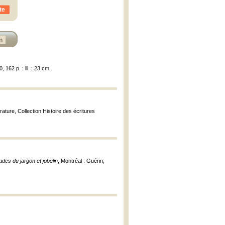
te
n
 162 p. : ill. ; 23 cm.
érature, Collection Histoire des écritures
des du jargon et jobelin
, Montréal : Guérin,