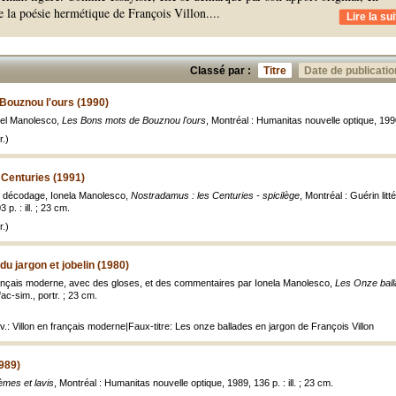
de la poésie hermétique de François Villon.
...
Lire la sui
Classé par :
Titre
Date de publicatio
Bouznou l'ours (1990)
rel Manolesco,
Les Bons mots de Bouznou l'ours
, Montréal : Humanitas nouvelle optique, 1990,
.)
 Centuries (1991)
n, décodage, Ionela Manolesco,
Nostradamus : les Centuries - spicilège
, Montréal : Guérin litt
p. : ill. ; 23 cm.
.)
u jargon et jobelin (1980)
 français moderne, avec des gloses, et des commentaires par Ionela Manolesco,
Les Onze balla
, fac-sim., portr. ; 23 cm.
uv.: Villon en français moderne|Faux-titre: Les onze ballades en jargon de François Villon
989)
mes et lavis
, Montréal : Humanitas nouvelle optique, 1989, 136 p. : ill. ; 23 cm.