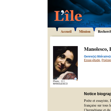
Accueil
Mission
Recherc
Manolesco, 
Genre(s) littéraire(s
Essai-étude
,
Poésie
Photo : © I.
MANOLESCO
Notice biogra
Poète et essayiste,
française sur tous l
l’hermétisme et du 