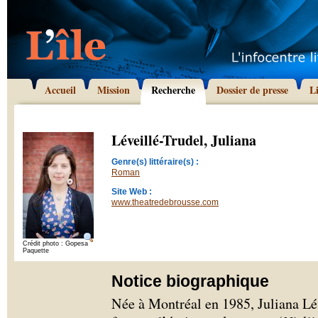
Accueil
Mission
Recherche
Dossier de presse
L
Léveillé-Trudel, Juliana
Genre(s) littéraire(s) :
Roman
Site Web :
www.theatredebrousse.com
Crédit photo : Gopesa
Paquette
Notice biographique
Née à Montréal en 1985, Juliana Lév