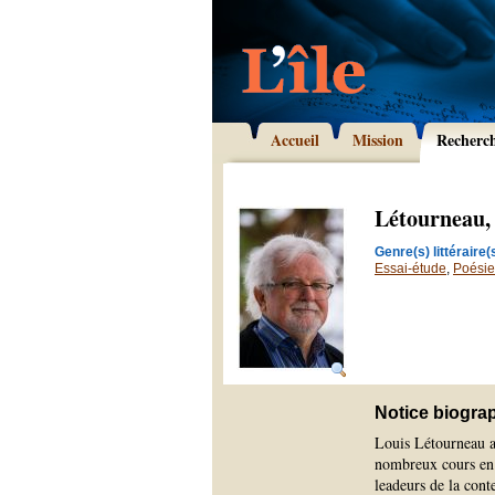
Accueil
Mission
Recherc
Létourneau,
Genre(s) littéraire(s
Essai-étude
,
Poésie
Notice biogra
Louis Létourneau a 
nombreux cours en A
leadeurs de la cont