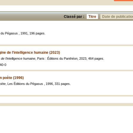
Classé par :
Titre
Date de publicatio
s du Pégasus , 1991, 196 pages.
gine de l’intelligence humaine (2023)
 de l’intelligence humaine
, Paris : Éditions du Panthéon, 2023, 464 pages.
40-0
n poète (1996)
oète
, Les Éditions du Pégasus , 1996, 331 pages.