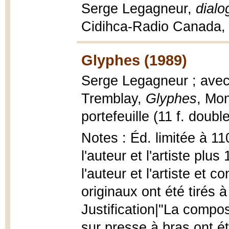
Serge Legagneur,
dialo
Cidihca-Radio Canada,
Glyphes (1989)
Serge Legagneur ; avec
Tremblay,
Glyphes
, Mon
portefeuille (11 f. doubl
Notes : Éd. limitée à 1
l'auteur et l'artiste pl
l'auteur et l'artiste et c
originaux ont été tirés 
Justification|"La compos
sur presse à bras ont é