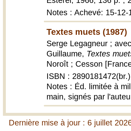
Estérel, 1966, 136 p. ; 
Notes : Achevé: 15-12-
Textes muets (1987)
Serge Legagneur ; avec
Guillaume,
Textes muet
Noroît ; Cesson [France] 
ISBN : 2890181472(br.)
Notes : Éd. limitée à m
main, signés par l'auteur 
Dernière mise à jour : 6 juillet 202