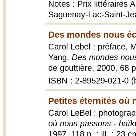
Notes : Prix littéraires 
Saguenay-Lac-Saint-Jea
Des mondes nous éc
Carol Lebel ; préface, 
Yang,
Des mondes nous
de gouttière, 2000, 68 p. 
ISBN : 2-89529-021-0 (b
Petites éternités où
Carol LeBel ; photogra
où nous passons - haïk
1997, 118 p. : ill. ; 23 c