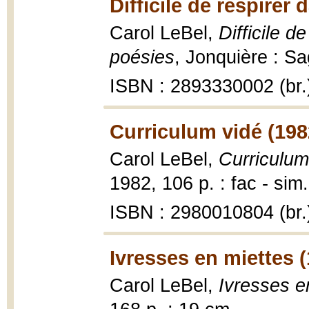
Difficile de respirer
Carol LeBel,
Difficile d
poésies
, Jonquière : S
ISBN : 2893330002 (br.
Curriculum vidé (198
Carol LeBel,
Curriculum
1982, 106 p. : fac - sim
ISBN : 2980010804 (br.
Ivresses en miettes 
Carol LeBel,
Ivresses e