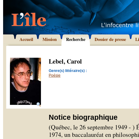
Accueil
Mission
Recherche
Dossier de presse
L
Lebel, Carol
Genre(s) littéraire(s) :
Poésie
Notice biographique
(Québec, le 26 septembre 1949 - ) É
1974, un baccalauréat en philosophie