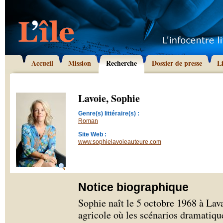
Accueil
Mission
Recherche
Dossier de presse
L
Lavoie, Sophie
Genre(s) littéraire(s) :
Roman
Site Web :
www.sophielavoieauteure.com
Notice biographique
Sophie naît le 5 octobre 1968 à Lava
agricole où les scénarios dramatiqu