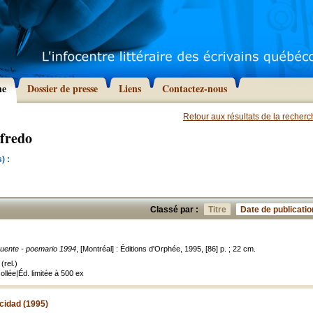
he
Dossier de presse
Liens
Contactez-nous
Retour aux résultats de la recher
lfredo
) :
Classé par :
Titre
Date de publicatio
puente - poemario 1994
, [Montréal] : Éditions d'Orphée, 1995, [86] p. ; 22 cm.
(rel.)
ollée|Éd. limitée à 500 ex
cidad (1995)