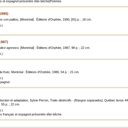
ais et espagnol présentés tête-bêche|Poèmes
(1990)
os con palitos
, [Montréal] : Éditions d'Orphée, 1990, [91] p. ; 18 cm.
.)
(1987)
Indice agresivo
, [Montréal] : Éditions d'Orphée, 1987, 98 p. ; 22 cm.
.)
a fruto
, Montréal : Éditions d'Orphée, 1986, 54 p. ; 21 cm.
.)
spagnol
duction et adaptation, Sylvie Perron,
Traits distinctifs - [Rasgos separados]
, Québec livres 4
55 p. ; 22 cm.
.)
s français et espagnol présentés tête-bêche