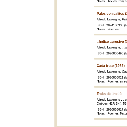
Notes : Textes franç
Palos con palitos 
Alfredo Lavergne,
Pal
ISBN : 2894180330 (br
Notes : Poèmes
...Indice agresivo 
Alfredo Lavergne,
...
ISBN : 2920836498 (br
Cada fruto (1986)
Alfredo Lavergne,
Cad
ISBN : 2920836021 (br
Notes : Poèmes en e
Traits distinctifs
Alfredo Lavergne ; tra
Québec H1R 3N4, 55, 
ISBN : 2920836617 (br
Notes : Poèmes|Texte