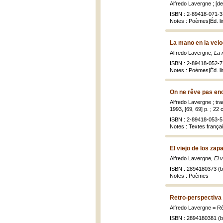
Alfredo Lavergne ; [de
ISBN : 2-89418-071-3 
Notes : Poèmes|Éd. li
La mano en la velo
Alfredo Lavergne,
La 
ISBN : 2-89418-052-7 
Notes : Poèmes|Éd. li
On ne rêve pas enc
Alfredo Lavergne ; tra
1993, [69, 69] p. ; 22 
ISBN : 2-89418-053-5 
Notes : Textes frança
El viejo de los zap
Alfredo Lavergne,
El 
ISBN : 2894180373 (br
Notes : Poèmes
Retro-perspectiva
Alfredo Lavergne = Rét
ISBN : 2894180381 (br