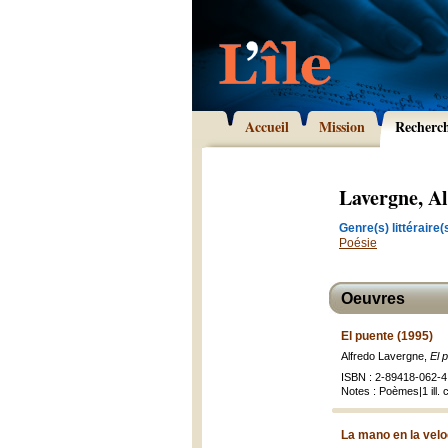
Accueil
Mission
Recherc
Lavergne, A
Genre(s) littéraire(s
Poésie
Oeuvres
El puente (1995)
Alfredo Lavergne,
El 
ISBN : 2-89418-062-4 
Notes : Poèmes|1 ill. c
La mano en la velo