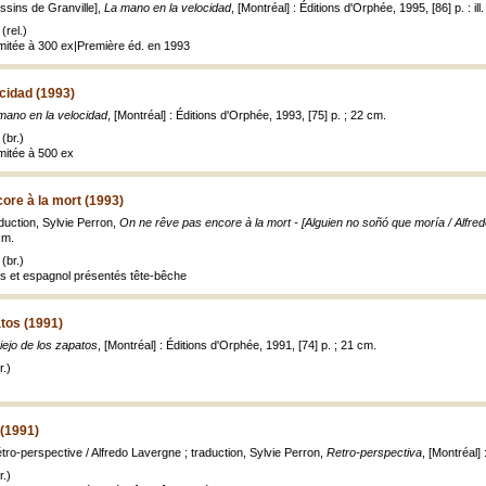
ssins de Granville],
La mano en la velocidad
, [Montréal] : Éditions d'Orphée, 1995, [86] p. : ill
(rel.)
mitée à 300 ex|Première éd. en 1993
cidad (1993)
mano en la velocidad
, [Montréal] : Éditions d'Orphée, 1993, [75] p. ; 22 cm.
(br.)
mitée à 500 ex
ore à la mort (1993)
duction, Sylvie Perron,
On ne rêve pas encore à la mort - [Alguien no soñó que moría / Alfre
cm.
(br.)
is et espagnol présentés tête-bêche
atos (1991)
viejo de los zapatos
, [Montréal] : Éditions d'Orphée, 1991, [74] p. ; 21 cm.
.)
 (1991)
ro-perspective / Alfredo Lavergne ; traduction, Sylvie Perron,
Retro-perspectiva
, [Montréal]
.)