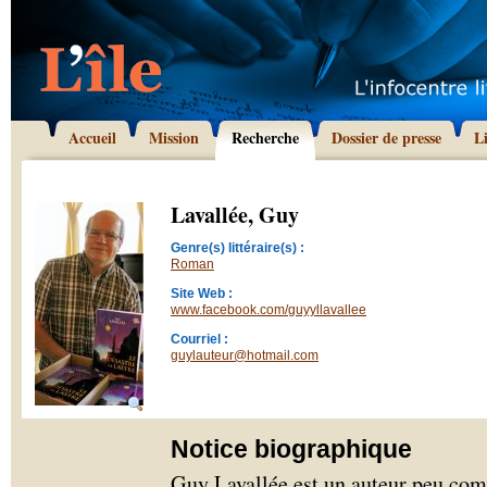
Accueil
Mission
Recherche
Dossier de presse
L
Lavallée, Guy
Genre(s) littéraire(s) :
Roman
Site Web :
www.facebook.com/guyyllavallee
Courriel :
guylauteur@hotmail.com
Notice biographique
Guy Lavallée est un auteur peu comm