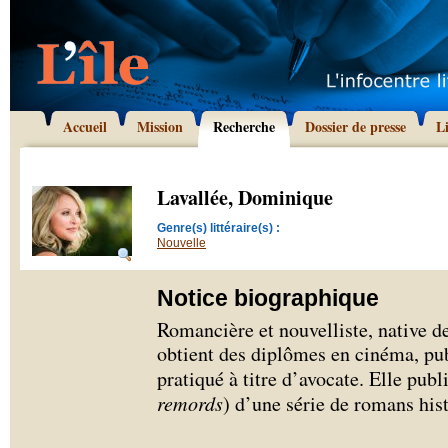
Accueil
Mission
Recherche
Dossier de presse
L
Lavallée, Dominique
Genre(s) littéraire(s) :
Nouvelle
Notice biographique
Romancière et nouvelliste, native 
obtient des diplômes en cinéma, publ
pratiqué à titre d’avocate. Elle pub
remords
) d’une série de romans his