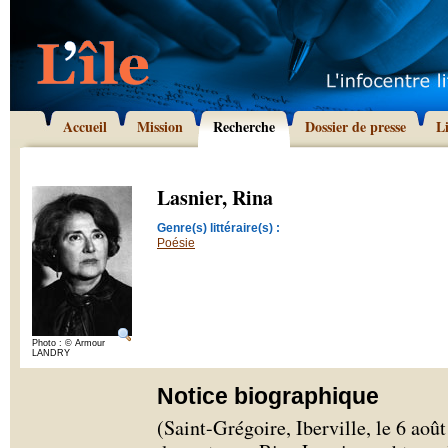
Accueil
Mission
Recherche
Dossier de presse
L
Lasnier, Rina
Genre(s) littéraire(s) :
Poésie
Photo : © Armour
LANDRY
Notice biographique
(Saint-Grégoire, Iberville, le 6 aoû