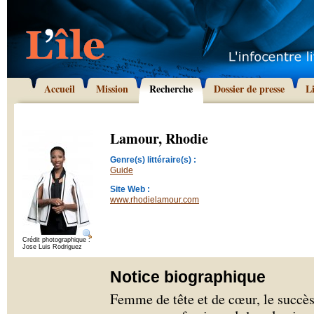
Accueil
Mission
Recherche
Dossier de presse
L
Lamour, Rhodie
Genre(s) littéraire(s) :
Guide
Site Web :
www.rhodielamour.com
Crédit photographique :
Jose Luis Rodriguez
Notice biographique
Femme de tête et de cœur, le succè