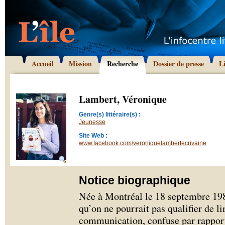
Accueil
Mission
Recherche
Dossier de presse
L
Lambert, Véronique
Genre(s) littéraire(s) :
Jeunesse
Site Web :
www.facebook.com/veroniquelambertecrivaine
Notice biographique
Née à Montréal le 18 septembre 198
qu’on ne pourrait pas qualifier de l
communication, confuse par rapport à