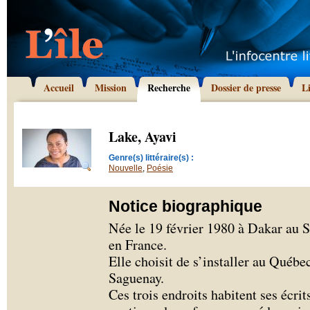
Accueil
Mission
Recherche
Dossier de presse
L
Lake, Ayavi
Genre(s) littéraire(s) :
Nouvelle
,
Poésie
Notice biographique
Née le 19 février 1980 à Dakar au S
en France.
Elle choisit de s’installer au Québ
Saguenay.
Ces trois endroits habitent ses écrit