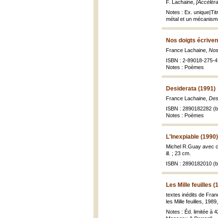
F. Lachaine,
[Accélérat
Notes : Ex. unique|Titr
métal et un mécanism
Nos doigts écriven
France Lachaine,
Nos
ISBN : 2-89018-275-4 
Notes : Poèmes
Desiderata (1991)
France Lachaine,
Des
ISBN : 2890182282 (br
Notes : Poèmes
L'Inexpiable (1990)
Michel R.Guay avec c
ill. ; 23 cm.
ISBN : 2890182010 (br
Les Mille feuilles (
textes inédits de Fra
les Mille feuilles, 1989
Notes : Éd. limitée à 