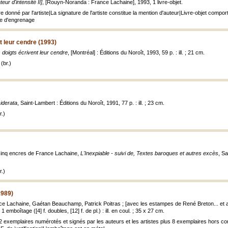
eur d'intensité II]
, [Rouyn-Noranda : France Lachaine], 1993, 1 livre-objet.
e donné par l'artiste|La signature de l'artiste constitue la mention d'auteur|Livre-objet compor
e d'engrenage
t leur cendre (1993)
 doigts écrivent leur cendre
, [Montréal] : Éditions du Noroît, 1993, 59 p. : ill. ; 21 cm.
(br.)
iderata
, Saint-Lambert : Éditions du Noroît, 1991, 77 p. : ill. ; 23 cm.
.)
inq encres de France Lachaine,
L'Inexpiable - suivi de, Textes baroques et autres excès
, Sa
.)
1989)
nce Lachaine, Gaétan Beauchamp, Patrick Poitras ; [avec les estampes de René Breton... et a
, 1 emboîtage ([4] f. doubles, [12] f. de pl.) : ill. en coul. ; 35 x 27 cm.
42 exemplaires numérotés et signés par les auteurs et les artistes plus 8 exemplaires hors co