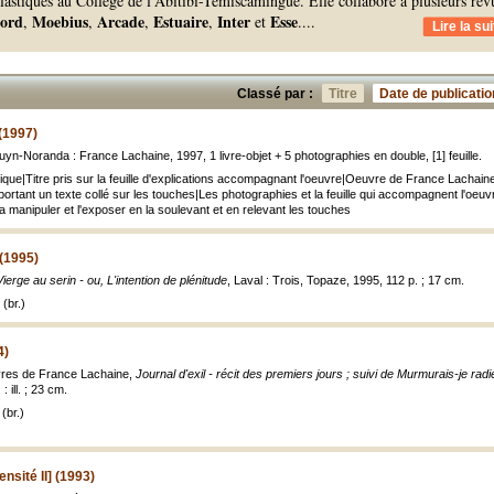
plastiques au Collège de l'Abitibi-Témiscamingue. Elle collabore à plusieurs rev
ord
Moebius
Arcade
Estuaire
Inter
Esse
,
,
,
,
et
.
...
Lire la sui
Classé par :
Titre
Date de publicatio
(1997)
uyn-Noranda : France Lachaine, 1997, 1 livre-objet + 5 photographies en double, [1] feuille.
ique|Titre pris sur la feuille d'explications accompagnant l'oeuvre|Oeuvre de France Lachain
rtant un texte collé sur les touches|Les photographies et la feuille qui accompagnent l'oeuv
la manipuler et l'exposer en la soulevant et en relevant les touches
 (1995)
ierge au serin - ou, L'intention de plénitude
, Laval : Trois, Topaze, 1995, 112 p. ; 17 cm.
(br.)
4)
vres de France Lachaine,
Journal d'exil - récit des premiers jours ; suivi de Murmurais-je ra
: ill. ; 23 cm.
(br.)
ensité II] (1993)