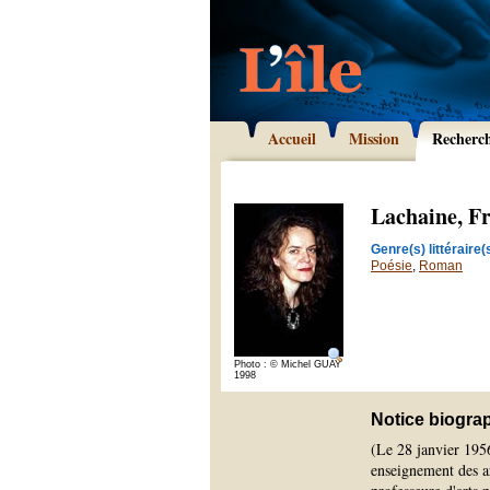
Accueil
Mission
Recherc
Lachaine, F
Genre(s) littéraire(s
Poésie
,
Roman
Photo : © Michel GUAY
1998
Notice biogra
(Le 28 janvier 195
enseignement des ar