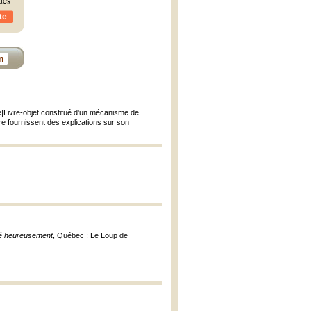
ues
te
n
e|Livre-objet constitué d'un mécanisme de
re fournissent des explications sur son
dié heureusement
, Québec : Le Loup de