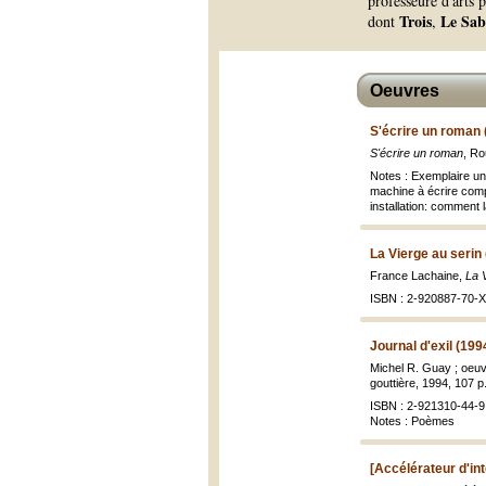
professeure d'arts 
Trois
Le Sab
dont
,
Oeuvres
S'écrire un roman 
S'écrire un roman
, Ro
Notes : Exemplaire un
machine à écrire compo
installation: comment 
La Vierge au serin
France Lachaine,
La V
ISBN : 2-920887-70-X 
Journal d'exil (199
Michel R. Guay ; oeu
gouttière, 1994, 107 p. 
ISBN : 2-921310-44-9 
Notes : Poèmes
[Accélérateur d'int