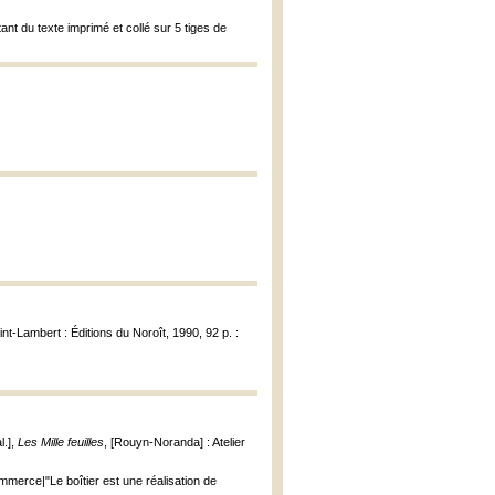
tant du texte imprimé et collé sur 5 tiges de
int-Lambert : Éditions du Noroît, 1990, 92 p. :
l.],
Les Mille feuilles
, [Rouyn-Noranda] : Atelier
mmerce|"Le boîtier est une réalisation de