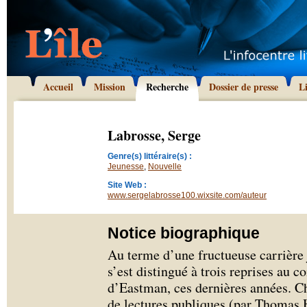
Accueil
Mission
Recherche
Dossier de presse
L
Labrosse, Serge
Genre(s) littéraire(s) :
Jeunesse
,
Nouvelle
Site Web :
www.sergelabrosse100.wixsite.com/auteur
Notice biographique
Au terme d’une fructueuse carrière 
s’est distingué à trois reprises au
d’Eastman, ces dernières années. Ch
de lectures publiques (par Thomas 