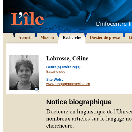
Accueil
Mission
Recherche
Dossier de presse
L
Labrosse, Céline
Genre(s) littéraire(s) :
Essai-étude
Site Web :
www.langagenonsexiste.ca
Notice biographique
Docteure en linguistique de l'Univer
nombreux articles sur le langage non
chercheure.