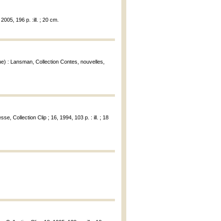
005, 196 p. :ill. ; 20 cm.
e) : Lansman, Collection Contes, nouvelles,
, Collection Clip ; 16, 1994, 103 p. : ill. ; 18