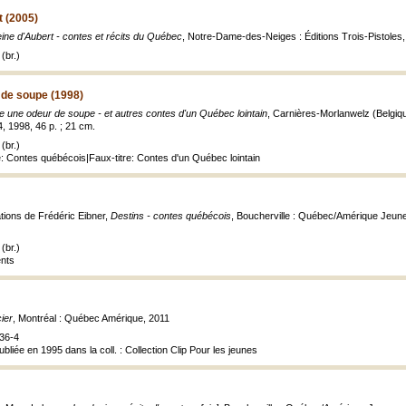
t (2005)
eine d'Aubert - contes et récits du Québec
, Notre-Dame-des-Neiges : Éditions Trois-Pistoles, 2
(br.)
de soupe (1998)
une odeur de soupe - et autres contes d'un Québec lointain
, Carnières-Morlanwelz (Belgiqu
4, 1998, 46 p. ; 21 cm.
(br.)
re: Contes québécois|Faux-titre: Contes d'un Québec lointain
ations de Frédéric Eibner,
Destins - contes québécois
, Boucherville : Québec/Amérique Jeunesse
(br.)
ents
ier
, Montréal : Québec Amérique, 2011
36-4
ubliée en 1995 dans la coll. : Collection Clip Pour les jeunes