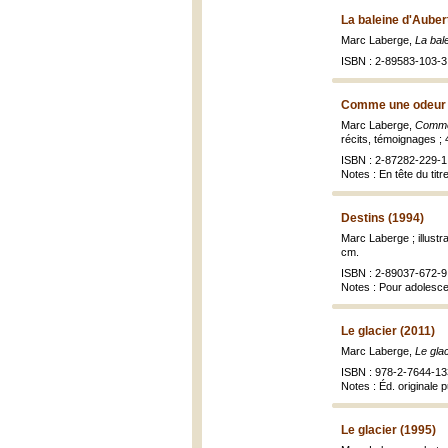
La baleine d'Auber
Marc Laberge,
La bal
ISBN : 2-89583-103-3 
Comme une odeur 
Marc Laberge,
Comme 
récits, témoignages ; 
ISBN : 2-87282-229-1 
Notes : En tête du tit
Destins (1994)
Marc Laberge ; illustr
cm.
ISBN : 2-89037-672-9 
Notes : Pour adolesc
Le glacier (2011)
Marc Laberge,
Le glac
ISBN : 978-2-7644-13
Notes : Éd. originale p
Le glacier (1995)