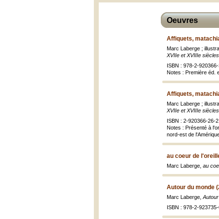
Oeuvres
Affiquets, matachi
Marc Laberge ; illustr
XVIIe et XVIIIe siècles
ISBN : 978-2-920366-
Notes : Première éd. 
Affiquets, matachi
Marc Laberge ; illustr
XVIIe et XVIIIe siècles
ISBN : 2-920366-26-2 
Notes : Présenté à l'o
nord-est de l'Amériqu
au coeur de l'oreil
Marc Laberge,
au coeu
Autour du monde (
Marc Laberge,
Autour
ISBN : 978-2-923735-