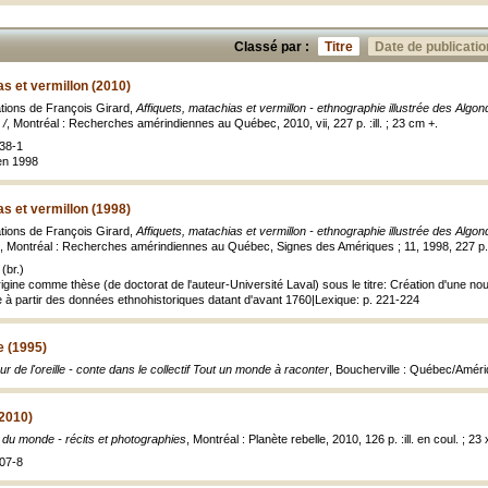
Classé par :
Titre
Date de publicatio
as et vermillon (2010)
ations de François Girard,
Affiquets, matachias et vermillon - ethnographie illustrée des Algo
 /
, Montréal : Recherches amérindiennes au Québec, 2010, vii, 227 p. :ill. ; 23 cm +.
38-1
en 1998
as et vermillon (1998)
ations de François Girard,
Affiquets, matachias et vermillon - ethnographie illustrée des Algo
, Montréal : Recherches amérindiennes au Québec, Signes des Amériques ; 11, 1998, 227 p. : 
(br.)
rigine comme thèse (de doctorat de l'auteur-Université Laval) sous le titre: Création d'une no
e à partir des données ethnohistoriques datant d'avant 1760|Lexique: p. 221-224
le (1995)
r de l'oreille - conte dans le collectif Tout un monde à raconter
, Boucherville : Québec/Amériq
2010)
 du monde - récits et photographies
, Montréal : Planète rebelle, 2010, 126 p. :ill. en coul. ; 23
07-8