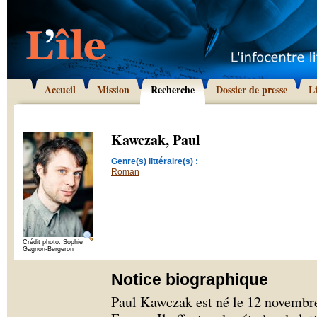
Accueil
Mission
Recherche
Dossier de presse
L
Kawczak, Paul
Genre(s) littéraire(s) :
Roman
Crédit photo: Sophie
Gagnon-Bergeron
Notice biographique
Paul Kawczak est né le 12 novembre