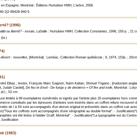
 en Espagne
, Montréal : Éditions Hurtubise HMH, L'arbre, 2006
40-2|2-89428-940-5
berté? (1996)
alibi ou liberté? - essais
, LaSalle : Hurtubise HMH, Collection Constantes, 1996, 150 p. ; 21 
(br.)
74)
 désert - nouvelles
, [Montréal] : Leméac, Collection Roman québécois ; 9, 1974, 153p. ; 20cm
91)
André Elbaz ; textes, François-Marc Gagnon, Naïm Kattan, Shmuel Trigano ; [traduction ang
l, Judah Castiel],
De feu et d'exil - De fuego y de destierro = Of fire and exile
, Montréal : Lotys
 pl.) ; 52 cm.
uxe limitée à 99 exemplaires numérotés et signés par l'artiste plus 25 exemplaires hors comm
rce constitués par les épreuves d'artistes sont insérés dans un coffret reliure recouvert de
s de I à XII sont accompagnés d'un dessin original et présentés dans un coffret cuir avec titr
es|"Tous les coffrets sont accompagnés d'une sérigraphie au double format". - Justification|"L
graphies ont été tirées à l'atelier Graff, Montréal". - Justification|"La typographie est du Centr
Justification
oir (1983)