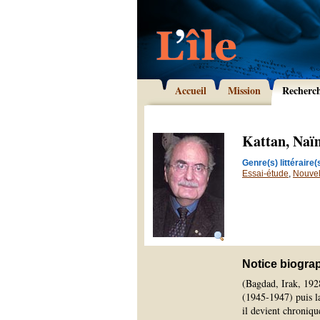
Accueil
Mission
Recherc
Kattan, Naï
Genre(s) littéraire(s
Essai-étude
,
Nouvel
Notice biogra
(Bagdad, Irak, 1928
(1945-1947) puis l
il devient chroniq