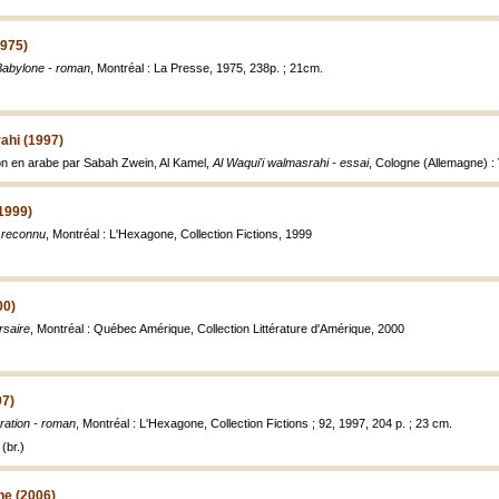
1975)
Babylone - roman
, Montréal : La Presse, 1975, 238p. ; 21cm.
ahi (1997)
on en arabe par Sabah Zwein, Al Kamel,
Al Waqui'i walmasrahi - essai
, Cologne (Allemagne) :
1999)
 reconnu
, Montréal : L'Hexagone, Collection Fictions, 1999
00)
rsaire
, Montréal : Québec Amérique, Collection Littérature d'Amérique, 2000
97)
ration - roman
, Montréal : L'Hexagone, Collection Fictions ; 92, 1997, 204 p. ; 23 cm.
(br.)
e (2006)