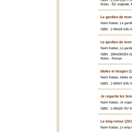
ISBN : 2-268-05277-X 
Notes : Éd. originale
Le gardien de mon 
Naïm Kattan,
Le gardi
ISBN : 2-89428-635-X
Le gardien de mon 
Naïm Kattan,
Le gardi
ISBN : 289428635X (b
Notes : Roman
Idoles et images (
Naïm Kattan,
Idoles e
ISBN : 2-89007-835-3 
Je regarde les fe
Naïm Kattan,
Je regar
ISBN : 2-89428-787-9 
Le long retour (201
Naïm Kattan,
Le long 