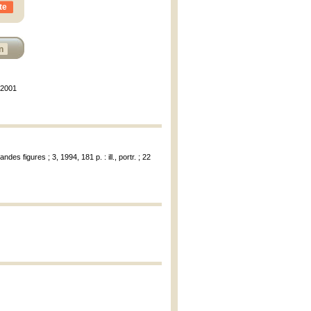
te
n
, 2001
ndes figures ; 3, 1994, 181 p. : ill., portr. ; 22