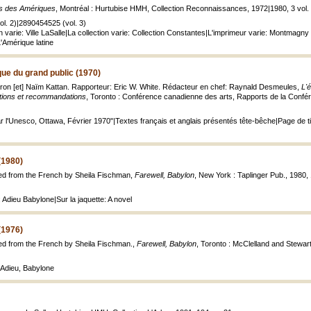
ns des Amériques
, Montréal : Hurtubise HMH, Collection Reconnaissances, 1972|1980, 3 vol. 
l. 2)|2890454525 (vol. 3)
ion varie: Ville LaSalle|La collection varie: Collection Constantes|L'imprimeur varie: Montmagny 
'Amérique latine
que du grand public (1970)
ron [et] Naïm Kattan. Rapporteur: Eric W. White. Rédacteur en chef: Raynald Desmeules,
L'
ations et recommandations
, Toronto : Conférence canadienne des arts, Rapports de la Confér
 l'Unesco, Ottawa, Février 1970"|Textes français et anglais présentés tête-bêche|Page de titr
(1980)
ted from the French by Sheila Fischman,
Farewell, Babylon
, New York : Taplinger Pub., 1980, 
 Adieu Babylone|Sur la jaquette: A novel
(1976)
ted from the French by Sheila Fischman.,
Farewell, Babylon
, Toronto : McClelland and Stewart
 Adieu, Babylone