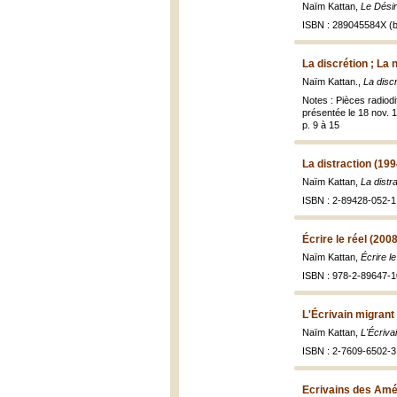
Naïm Kattan,
Le Désir
ISBN : 289045584X (b
La discrétion ; La 
Naïm Kattan.,
La discr
Notes : Pièces radiodi
présentée le 18 nov. 1
p. 9 à 15
La distraction (199
Naïm Kattan,
La distr
ISBN : 2-89428-052-1 
Écrire le réel (2008
Naïm Kattan,
Écrire le
ISBN : 978-2-89647-1
L'Écrivain migrant
Naïm Kattan,
L'Écriva
ISBN : 2-7609-6502-3
Ecrivains des Amé