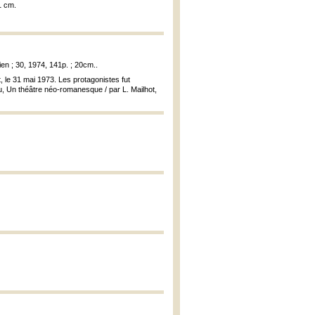
1 cm.
ien ; 30, 1974, 141p. ; 20cm..
, le 31 mai 1973. Les protagonistes fut
u, Un théâtre néo-romanesque / par L. Mailhot,