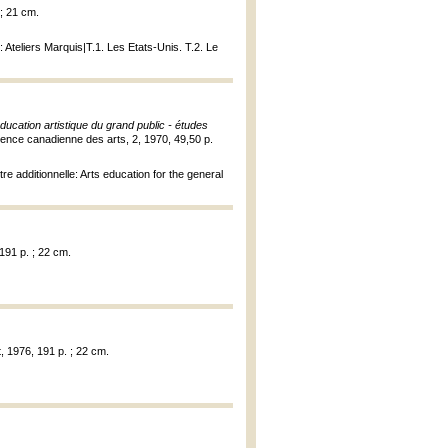
; 21 cm.
: Ateliers Marquis|T.1. Les Etats-Unis. T.2. Le
éducation artistique du grand public - études
ence canadienne des arts, 2, 1970, 49,50 p.
e additionnelle: Arts education for the general
191 p. ; 22 cm.
, 1976, 191 p. ; 22 cm.