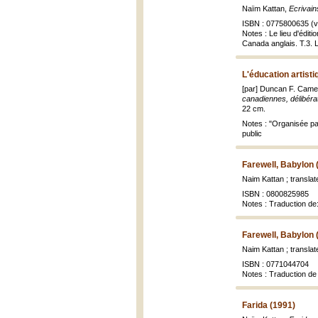
Naïm Kattan,
Ecrivai
ISBN : 0775800635 (vo
Notes : Le lieu d'édit
Canada anglais. T.3. L
L'éducation artisti
[par] Duncan F. Came
canadiennes, délibér
22 cm.
Notes : "Organisée par
public
Farewell, Babylon 
Naim Kattan ; transla
ISBN : 0800825985
Notes : Traduction de:
Farewell, Babylon 
Naim Kattan ; transla
ISBN : 0771044704
Notes : Traduction de
Farida (1991)