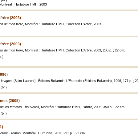
(br.)
, Montréal : Hurtubise HMH, 2003
frère (2003)
en de mon frère
, Montréal : Hurtubise HMH, Collection L'Arbre, 2003
frère (2003)
en de mon frère
, Montréal : Hurtubise HMH, Collection L'Arbre, 2003, 200 p. ; 22 cm.
r.)
1996)
t images
, [Saint-Laurent] : Éditions Bellarmin, L'Essentiel (Éditions Bellarmin), 1996, 171 p. ; 
(br.)
mmes (2005)
de les femmes - nouvelles
, Montréal : Hurtubise HMH, L'arbre, 2005, 350 p. ; 22 cm.
(br.)
1)
retour - roman
, Montréal : Hurtubise, 2011, 291 p. ; 22 cm.