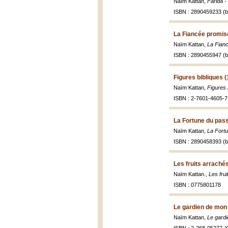
Naïm Kattan,
Farida 
ISBN : 2890459233 (br
La Fiancée promis
Naïm Kattan,
La Fian
ISBN : 2890455947 (br
Figures bibliques 
Naïm Kattan,
Figures 
ISBN : 2-7601-4605-7 
La Fortune du pas
Naïm Kattan,
La Fort
ISBN : 2890458393 (br
Les fruits arraché
Naïm Kattan.,
Les fru
ISBN : 0775801178
Le gardien de mon 
Naïm Kattan,
Le gardi