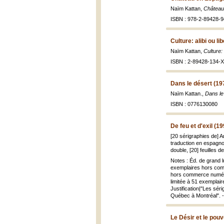
Naïm Kattan,
Château
ISBN : 978-2-89428-9
Culture: alibi ou li
Naïm Kattan,
Culture: 
ISBN : 2-89428-134-X 
Dans le désert (19
Naïm Kattan.,
Dans le
ISBN : 0776130080
De feu et d'exil (19
[20 sérigraphies de] 
traduction en espagno
double, [20] feuilles de
Notes : Éd. de grand l
exemplaires hors comme
hors commerce numéroté
limitée à 51 exemplair
Justification|"Les séri
Québec à Montréal". - 
Le Désir et le pouv