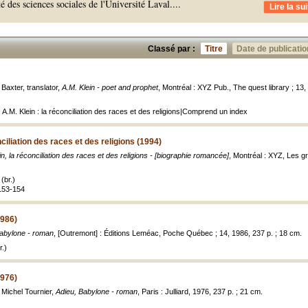
té des sciences sociales de l'Université Laval.
...
Lire la sui
Classé par :
Titre
Date de publicatio
Baxter, translator,
A.M. Klein - poet and prophet
, Montréal : XYZ Pub., The quest library ; 13
 A.M. Klein : la réconciliation des races et des religions|Comprend un index
nciliation des races et des religions (1994)
in, la réconciliation des races et des religions - [biographie romancée]
, Montréal : XYZ, Les gra
(br.)
 153-154
1986)
Babylone - roman
, [Outremont] : Éditions Leméac, Poche Québec ; 14, 1986, 237 p. ; 18 cm.
.)
1976)
 Michel Tournier,
Adieu, Babylone - roman
, Paris : Julliard, 1976, 237 p. ; 21 cm.