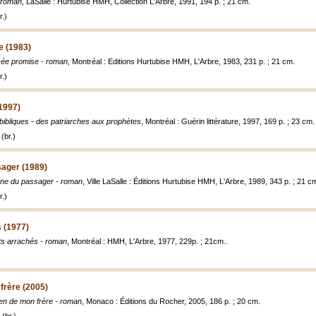
- roman
, LaSalle : Hurtubise HMH, Collection L'Arbre, 1991, 194 p. ; 21 cm.
.)
e (1983)
cée promise - roman
, Montréal : Editions Hurtubise HMH, L'Arbre, 1983, 231 p. ; 21 cm.
.)
(1997)
bibliques - des patriarches aux prophètes
, Montréal : Guérin littérature, 1997, 169 p. ; 23 cm.
(br.)
sager (1989)
une du passager - roman
, Ville LaSalle : Éditions Hurtubise HMH, L'Arbre, 1989, 343 p. ; 21 c
.)
s (1977)
its arrachés - roman
, Montréal : HMH, L'Arbre, 1977, 229p. ; 21cm..
frère (2005)
en de mon frère - roman
, Monaco : Éditions du Rocher, 2005, 186 p. ; 20 cm.