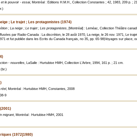
 et le pouvoir - essai
, Montréal : Editions H.M.H., Collection Constantes ; 42, 1983, 209 p. ; 2
r.)
neige ; Le trajet ; Les protagonistes (1974)
étion ; La neige ; Le trajet ; Les protagonistes
, [Montréal] : Leméac, Collection Théâtre canad
ffusées par Radio-Canada : La discrétion, le 28 août 1970, La neige, le 26 nov. 1971, Le trajet
971 et fut publiée dans les Ecrits du Canada français, no 35, pp. 65-98|Voyages sur place, o
4)
action - nouvelles
, LaSalle : Hurtubise HMH, Collection L'Arbre, 1994, 161 p. ; 21 cm.
(br.)
)
 réel
, Montréal : Hurtubise HMH, Constantes, 2008
08-9
 (2001)
in migrant
, Montréal : Hurtubise HMH, 2001
riques (1972|1980)