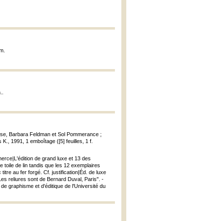
cm.
..
laise, Barbara Feldman et Sol Pommerance ;
 K., 1991, 1 emboîtage ([5] feuilles, 1 f.
erce|L'édition de grand luxe et 13 des
 toile de lin tandis que les 12 exemplaires
e au fer forgé. Cf. justification|Éd. de luxe
es reliures sont de Bernard Duval, Paris". -
e de graphisme et d'éditique de l'Université du