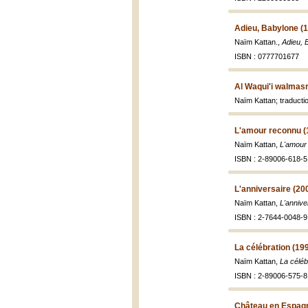
Adieu, Babylone (
Naïm Kattan.,
Adieu, 
ISBN : 0777701677
Al Waqui'i walmasr
Naïm Kattan; traducti
L'amour reconnu (
Naïm Kattan,
L'amour
ISBN : 2-89006-618-5
L'anniversaire (20
Naïm Kattan,
L'annive
ISBN : 2-7644-0048-9
La célébration (19
Naïm Kattan,
La céléb
ISBN : 2-89006-575-8 
Château en Espagn