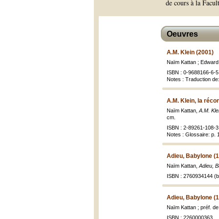
de cours à la Facul
Oeuvres
A.M. Klein (2001)
Naïm Kattan ; Edward 
ISBN : 0-9688166-6-5
Notes : Traduction de:
A.M. Klein, la réco
Naïm Kattan,
A.M. Kle
cm.
ISBN : 2-89261-108-3 
Notes : Glossaire: p.
Adieu, Babylone (
Naïm Kattan,
Adieu, 
ISBN : 2760934144 (br
Adieu, Babylone (
Naïm Kattan ; préf. de
ISBN : 2260000363