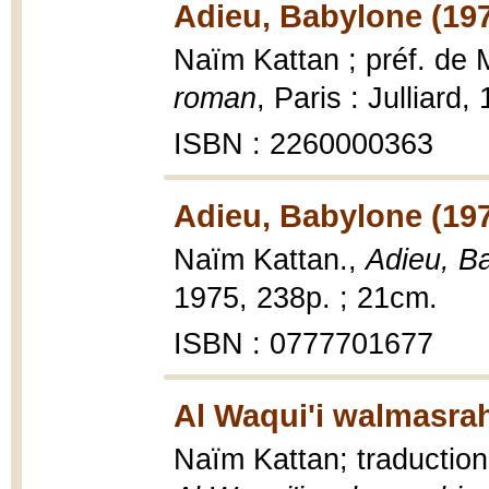
Adieu, Babylone (19
Naïm Kattan ; préf. de 
roman
, Paris : Julliard
ISBN : 2260000363
Adieu, Babylone (19
Naïm Kattan.,
Adieu, B
1975, 238p. ; 21cm.
ISBN : 0777701677
Al Waqui'i walmasrah
Naïm Kattan; traductio