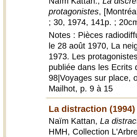
Naïm Kattan.,
La discrét
protagonistes
, [Montréa
; 30, 1974, 141p. ; 20cm
Notes : Pièces radiodif
le 28 août 1970, La neig
1973. Les protagonistes
publiée dans les Ecrits
98|Voyages sur place, 
Mailhot, p. 9 à 15
La distraction (1994)
Naïm Kattan,
La distrac
HMH, Collection L'Arbre