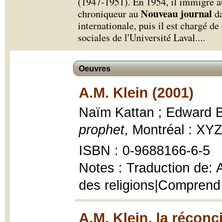
(1947-1951). En 1954, il immigre a
Nouveau journal
chroniqueur au
da
internationale, puis il est chargé de
sociales de l'Université Laval.
...
Oeuvres
A.M. Klein (2001)
Naïm Kattan ; Edward Ba
prophet
, Montréal : XYZ
ISBN : 0-9688166-6-5
Notes : Traduction de: A
des religions|Comprend
A.M. Klein, la réconc