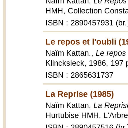
Naïm Kattan,
Le Repos e
HMH, Collection Consta
ISBN : 2890457931 (br.
Le repos et l'oubli (1
Naïm Kattan.,
Le repos e
Klincksieck, 1986, 197 
ISBN : 2865631737
La Reprise (1985)
Naïm Kattan,
La Repris
Hurtubise HMH, L'Arbre,
ISBN : 2890457516 (br.