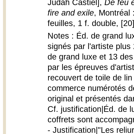
Judah Castiel],
De feu e
fire and exile
, Montréal 
feuilles, 1 f. double, [20
Notes : Éd. de grand lu
signés par l'artiste pl
de grand luxe et 13 de
par les épreuves d'artis
recouvert de toile de li
commerce numérotés de
original et présentés dan
Cf. justification|Éd. de
coffrets sont accompagn
- Justification|"Les reli