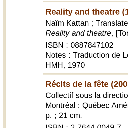
Reality and theatre (
Naïm Kattan ; Translat
Reality and theatre
, [To
ISBN : 0887847102
Notes : Traduction de Le
HMH, 1970
Récits de la fête (200
Collectif sous la direct
Montréal : Québec Améri
p. ; 21 cm.
ISBN : 2-7644-0049-7