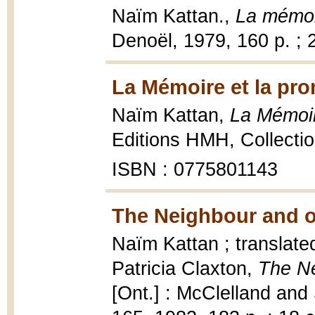
Naïm Kattan.,
La mémoi
Denoël, 1979, 160 p. ; 
La Mémoire et la pr
Naïm Kattan,
La Mémoir
Editions HMH, Collectio
ISBN : 0775801143
The Neighbour and ot
Naïm Kattan ; translate
Patricia Claxton,
The Ne
[Ont.] : McClelland and