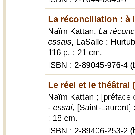
La réconciliation : à 
Naïm Kattan,
La réconci
essais
, LaSalle : Hurt
116 p. ; 21 cm.
ISBN : 2-89045-976-4 (b
Le réel et le théâtral 
Naïm Kattan ; [préface
- essai
, [Saint-Laurent]
; 18 cm.
ISBN : 2-89406-253-2 (b