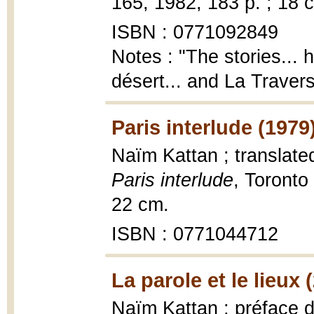
165, 1982, 183 p. ; 18 
ISBN : 0771092849
Notes : "The stories...
désert... and La Traversé
Paris interlude (1979
Naïm Kattan ; translate
Paris interlude
, Toronto
22 cm.
ISBN : 0771044712
La parole et le lieux 
Naïm Kattan ; préface 