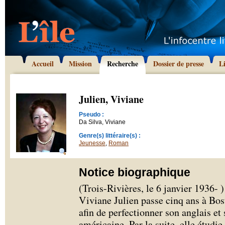
Accueil
Mission
Recherche
Dossier de presse
L
Julien, Viviane
Pseudo :
Da Silva, Viviane
Genre(s) littéraire(s) :
Jeunesse
,
Roman
Notice biographique
(Trois-Rivières, le 6 janvier 1936- 
Viviane Julien passe cinq ans à Bost
afin de perfectionner son anglais et 
américaine. Par la suite, elle étudie