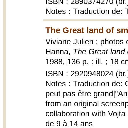
ISBN : 2890374270 (br.
Notes : Traduction de: 
The Great land of sm
Viviane Julien ; photos
Hanna,
The Great land 
1988, 136 p. : ill. ; 18 c
ISBN : 2920948024 (br.
Notes : Traduction de: C
peut pas être grand|"Ano
from an original screen
collaboration with Voj
de 9 à 14 ans