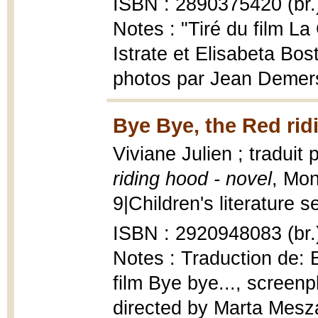
ISBN : 2890375420 (br.
Notes : "Tiré du film L
Istrate et Elisabeta Bos
photos par Jean Demer
Bye Bye, the Red rid
Viviane Julien ; tradui
riding hood - novel
, Mon
9|Children's literature se
ISBN : 2920948083 (br.
Notes : Traduction de:
film Bye bye..., screen
directed by Marta Mesz