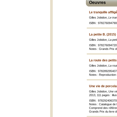
Oeuvres
Le tranquille afflig
Gilles Jobidon,
Le tran
ISBN : 978276094790
La petite B. (2015)
Gilles Jobidon,
La pet
ISBN : 978276094720
Notes : Grands Prix du
La route des petit
Gilles Jobidon,
La rou
ISBN : 978289295407
Notes : Reproduction 
Une vie de porcela
Gilles Jobidon,
Une vi
2013, 111 pages : illu
ISBN : 978292406370
Notes : Catalogue de 
Comprend des référen
Grands Prix du livre 