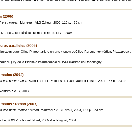
n (2005)
frère : roman
, Montréal : VLB Éditeur, 2005, 126 p. ; 23 cm.
livre de la Montérégie (Roman (prix du jury)), 2006
cres parallèles (2005)
aboration avec Gilles Prince, artiste en arts visuels et Gilles Renaud, comédien,
Morphoses : l
eur du jury de la Biennale internationale du livre d'artiste de Repentigny.
s matins (2004)
te des petits matins
, Saint-Laurent : Éditions du Club Québec Loisirs, 2004, 137 p. ; 23 cm.
 Montréal : VLB, 2003
s matins : roman (2003)
te des petits matins : roman
, Montréal : VLB Éditeur, 2003, 137 p. ; 23 cm.
liche, 2003 Prix Anne-Hébert, 2005 Prix Ringuet, 2004