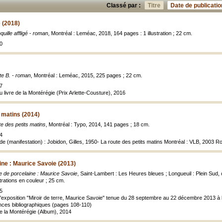
Classé par :
Titre
Date de publicatio
é (2018)
quille affligé - roman
, Montréal : Leméac, 2018, 164 pages : 1 illustration ; 22 cm.
0
ite B. - roman
, Montréal : Leméac, 2015, 225 pages ; 22 cm.
7
 livre de la Montérégie (Prix Arlette-Cousture), 2016
s matins (2014)
te des petits matins
, Montréal : Typo, 2014, 141 pages ; 18 cm.
4
de (manifestation) : Jobidon, Gilles, 1950- La route des petits matins Montréal : VLB, 2003 
ine : Maurice Savoie (2013)
e de porcelaine : Maurice Savoie
, Saint-Lambert : Les Heures bleues ; Longueuil : Plein Sud, 
strations en couleur ; 25 cm.
5
l'exposition "Miroir de terre, Maurice Savoie" tenue du 28 septembre au 22 décembre 2013 à l
ces bibliographiques (pages 108-110)
de la Montérégie (Album), 2014