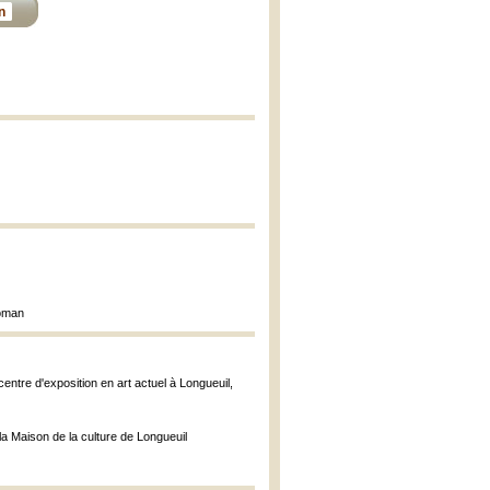
n
Roman
centre d'exposition en art actuel à Longueuil,
a Maison de la culture de Longueuil