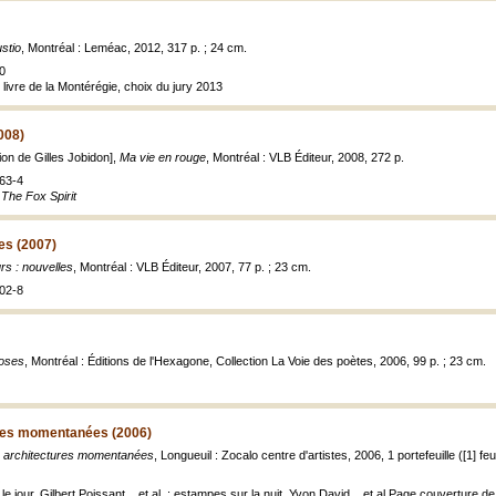
stio
, Montréal : Leméac, 2012, 317 p. ; 24 cm.
0
livre de la Montérégie, choix du jury 2013
008)
ion de Gilles Jobidon],
Ma vie en rouge
, Montréal : VLB Éditeur, 2008, 272 p.
63-4
e
The Fox Spirit
les (2007)
urs : nouvelles
, Montréal : VLB Éditeur, 2007, 77 p. ; 23 cm.
02-8
oses
, Montréal : Éditions de l'Hexagone, Collection La Voie des poètes, 2006, 99 p. ; 23 cm.
ures momentanées (2006)
s architectures momentanées
, Longueuil : Zocalo centre d'artistes, 2006, 1 portefeuille ([1] feu
e jour, Gilbert Poissant... et al. ; estampes sur la nuit, Yvon David... et al.Page couverture