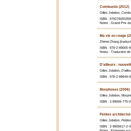
Combustio (2012)
Gilles Jobidon,
Combu
ISBN : 978276093359
Notes : Grand-Prix du 
Ma vie en rouge (2
Zhimei Zhang [traduct
ISBN : 978-2-89005-9
Notes : Traduction d
D'ailleurs : nouvel
Gilles Jobidon,
D'aille
ISBN : 978-2-89649-0
Morphoses (2006)
Gilles Jobidon,
Morph
ISBN : 2-89006-775-0
Petites architect
Gilles Jobidon,
Petite
ISBN : 2-9805617-2-X
Notes : Estampes sur l