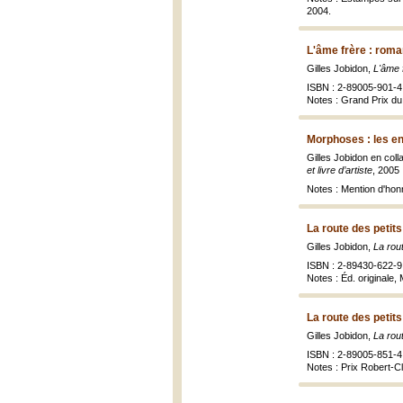
2004.
L'âme frère : roma
Gilles Jobidon,
L'âme 
ISBN : 2-89005-901-4
Notes : Grand Prix du 
Morphoses : les en
Gilles Jobidon en coll
et livre d’artiste
, 2005
Notes : Mention d'honn
La route des petit
Gilles Jobidon,
La rou
ISBN : 2-89430-622-9
Notes : Éd. originale,
La route des petit
Gilles Jobidon,
La rou
ISBN : 2-89005-851-4
Notes : Prix Robert-C