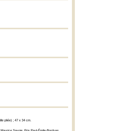
ille pliée) ; 47 x 34 cm.
 de Maurice Savoie, Prix Paul-Émile-Borduas