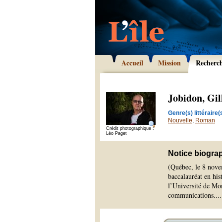
Accueil
Mission
Recherc
Jobidon, Gil
Genre(s) littéraire(s
Nouvelle
,
Roman
Crédit photographique :
Léo Paget
Notice biogra
(Québec, le 8 nove
baccalauréat en his
l’Université de Mon
communications.
...