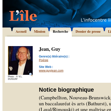
Accueil
Mission
Recherche
Dossier de presse
L
Jean, Guy
Genre(s) littéraire(s) :
Poésie
Site Web :
www.guyjean.com
Photo : © V.L.
DUGUAY
Notice biographique
(Campbellton, Nouveau-Brunswick, 
un baccalauréat ès arts (Bathurst), 
(Laval/Rimouski) et une maîtrise en 