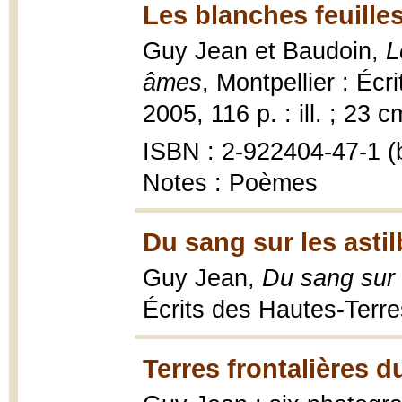
Les blanches feuille
Guy Jean et Baudoin,
L
âmes
, Montpellier : Éc
2005, 116 p. : ill. ; 23 c
ISBN : 2-922404-47-1 (b
Notes : Poèmes
Du sang sur les astil
Guy Jean,
Du sang sur 
Écrits des Hautes-Terr
Terres frontalières d