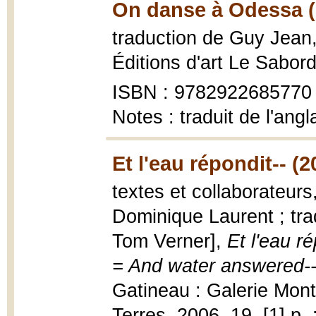
On danse à Odessa (
traduction de Guy Jean
Éditions d'art Le Sabord
ISBN : 9782922685770
Notes : traduit de l'angl
Et l'eau répondit-- (2
textes et collaborateur
Dominique Laurent ; tr
Tom Verner],
Et l'eau r
= And water answered--
Gatineau : Galerie Mont
Terres, 2006, 19, [1] p. 