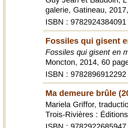
Guy Jean et Baudoin,
L
galerie, Gatineau, 2017
ISBN : 9782924384091
Fossiles qui gisent 
Fossiles qui gisent en 
Moncton, 2014, 60 pag
ISBN : 9782896912292
Ma demeure brûle (2
Mariela Griffor, traduc
Trois-Rivières : Édition
ISBN : 9782922685947