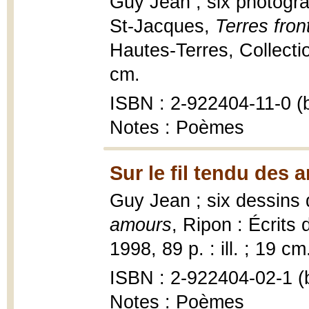
Guy Jean ; six photogra
St-Jacques,
Terres fron
Hautes-Terres, Collectio
cm.
ISBN : 2-922404-11-0 (b
Notes : Poèmes
Sur le fil tendu des 
Guy Jean ; six dessins 
amours
, Ripon : Écrits
1998, 89 p. : ill. ; 19 cm
ISBN : 2-922404-02-1 (b
Notes : Poèmes