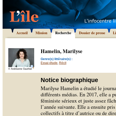
Accueil
Mission
Recherche
Dossier de presse
L
Hamelin, Marilyse
Genre(s) littéraire(s) :
Essai-étude
,
Récit
© Andréanne Gauthier
Notice biographique
Marilyse Hamelin a étudié le journa
différents médias. En 2017, elle a p
féministe sérieux et juste assez fâch
l’année suivante. Elle a ensuite pri
collectifs à titre d’autrice ou de dir