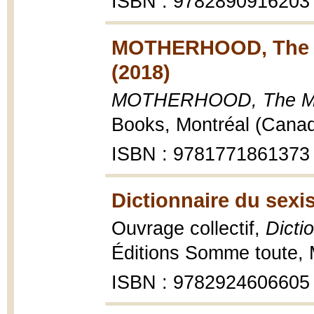
ISBN : 9782890916203
MOTHERHOOD, The Mo
(2018)
MOTHERHOOD, The Mothe
Books, Montréal (Canad
ISBN : 9781771861373
Dictionnaire du sexi
Ouvrage collectif,
Dicti
Éditions Somme toute, 
ISBN : 9782924606605