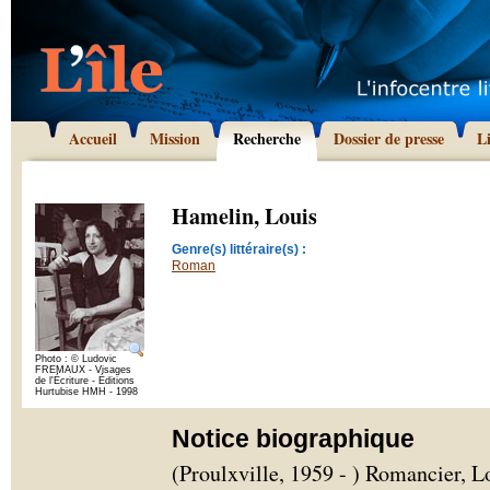
Accueil
Mission
Recherche
Dossier de presse
L
Hamelin, Louis
Genre(s) littéraire(s) :
Roman
Photo : © Ludovic
FREMAUX - Visages
de l'Écriture - Éditions
Hurtubise HMH - 1998
Notice biographique
(Proulxville, 1959 - ) Romancier, L