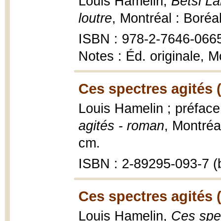
Louis Hamelin,
Betsi La
loutre
, Montréal : Boréa
ISBN : 978-2-7646-066
Notes : Éd. originale, 
Ces spectres agités 
Louis Hamelin ; préface
agités - roman
, Montréa
cm.
ISBN : 2-89295-093-7 (b
Ces spectres agités 
Louis Hamelin,
Ces spe