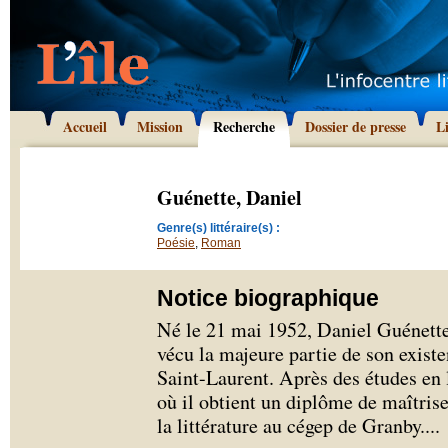
Accueil
Mission
Recherche
Dossier de presse
L
Guénette, Daniel
Genre(s) littéraire(s) :
Poésie
,
Roman
Notice biographique
Né le 21 mai 1952, Daniel Guénette 
vécu la majeure partie de son exist
Saint-Laurent. Après des études en l
où il obtient un diplôme de maîtrise 
la littérature au cégep de Granby.
...