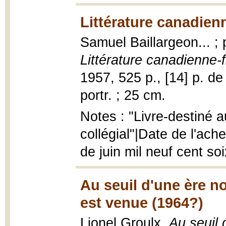
Littérature canadien
Samuel Baillargeon... ;
Littérature canadienne-
1957, 525 p., [14] p. de pl
portr. ; 25 cm.
Notes : "Livre-destiné 
collégial"|Date de l'ach
de juin mil neuf cent so
Au seuil d'une ère n
est venue (1964?)
Lionel Groulx,
Au seuil 