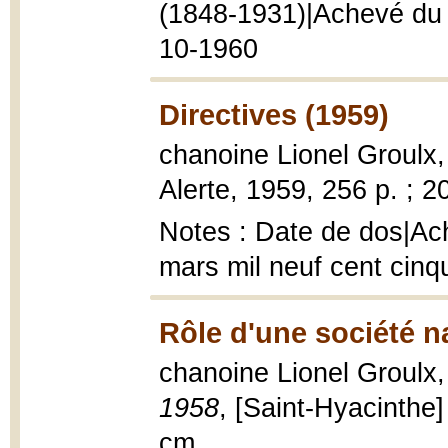
(1848-1931)|Achevé du v
10-1960
Directives (1959)
chanoine Lionel Groulx
Alerte, 1959, 256 p. ; 2
Notes : Date de dos|Ach
mars mil neuf cent cinq
Rôle d'une société na
chanoine Lionel Groulx
1958
, [Saint-Hyacinthe] 
cm.