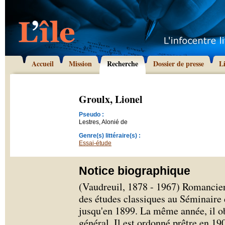
Accueil
Mission
Recherche
Dossier de presse
L
Groulx, Lionel
Pseudo :
Lestres, Alonié de
Genre(s) littéraire(s) :
Essai-étude
Notice biographique
(Vaudreuil, 1878 - 1967) Romancier 
des études classiques au Séminaire 
jusqu'en 1899. La même année, il o
général. Il est ordonné prêtre en 190