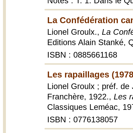
Notes : T. 1. Dans le Q
La Confédération ca
Lionel Groulx.,
La Conf
Editions Alain Stanké, 
ISBN : 0885661168
Les rapaillages (1978
Lionel Groulx ; préf. de 
Franchère, 1922.,
Les r
Classiques Leméac, 1978
ISBN : 0776138057