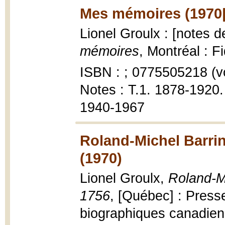
Mes mémoires (1970|
Lionel Groulx : [notes d
mémoires
, Montréal : F
ISBN : ; 0775505218 (vo
Notes : T.1. 1878-1920. 
1940-1967
Roland-Michel Barrin
(1970)
Lionel Groulx,
Roland-Mi
1756
, [Québec] : Press
biographiques canadien