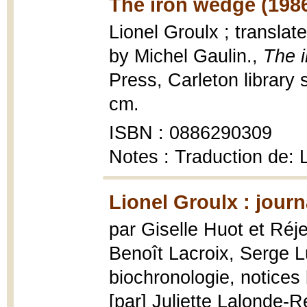
The iron wedge (198
Lionel Groulx ; transla
by Michel Gaulin.,
The 
Press, Carleton library 
cm.
ISBN : 0886290309
Notes : Traduction de: L
Lionel Groulx : journ
par Giselle Huot et Réj
Benoît Lacroix, Serge L
biochronologie, notices
[par] Juliette Lalonde-R