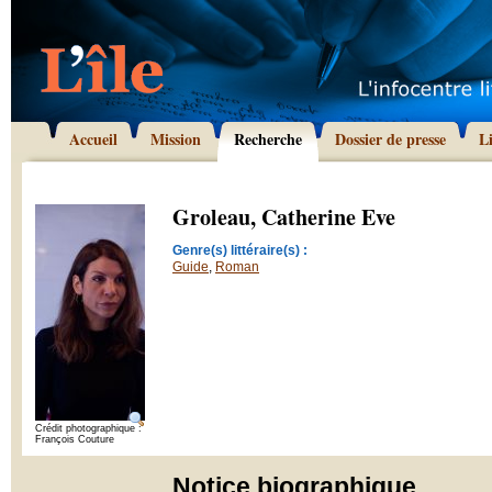
Accueil
Mission
Recherche
Dossier de presse
L
Groleau, Catherine Eve
Genre(s) littéraire(s) :
Guide
,
Roman
Crédit photographique :
François Couture
Notice biographique