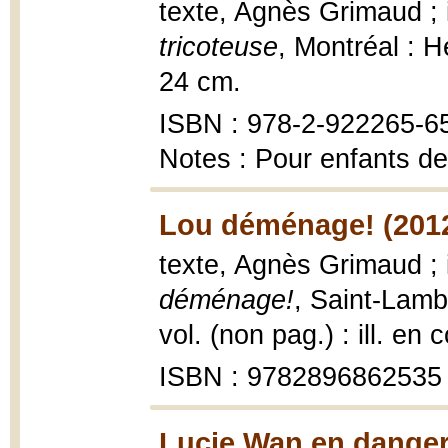
texte, Agnès Grimaud ; 
tricoteuse
, Montréal : He
24 cm.
ISBN : 978-2-922265-6
Notes : Pour enfants de
Lou déménage! (201
texte, Agnès Grimaud ; 
déménage!
, Saint-Lamb
vol. (non pag.) : ill. en 
ISBN : 9782896862535
Lucie Wan en danger