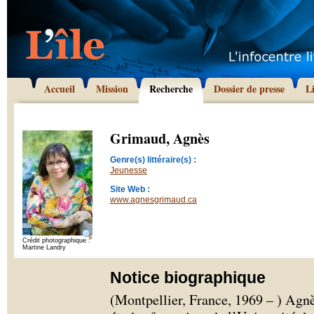
Accueil
Mission
Recherche
Dossier de presse
L
Grimaud, Agnès
Genre(s) littéraire(s) :
Jeunesse
Site Web :
www.agnesgrimaud.ca
Crédit photographique :
Martine Landry
Notice biographique
(Montpellier, France, 1969 – ) Agn