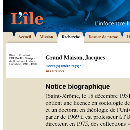
Accueil
Mission
Recherche
Dossier de presse
L
Grand'Maison, Jacques
Photo : © Ludovic
FREMAUX - Visages
de l'Écriture - Éditions
Hurtubise HMH - 1998
Genre(s) littéraire(s) :
Essai-étude
Notice biographique
(Saint-Jérôme, le 18 décembre 193
obtient une licence en sociologie d
et un doctorat en théologie de l'Un
partir de 1969 il est professeur à l'
directeur, en 1975, des collections