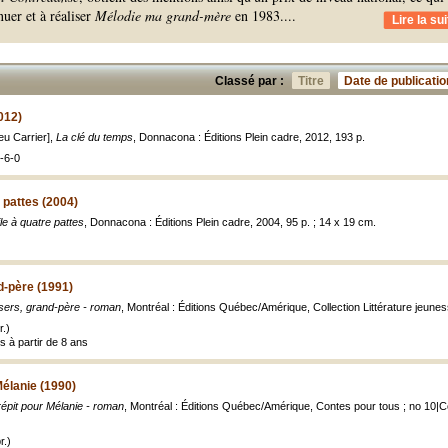
nuer et à réaliser
Mélodie ma grand-mère
en 1983.
...
Lire la sui
Classé par :
Titre
Date de publicatio
012)
ieu Carrier],
La clé du temps
, Donnacona : Éditions Plein cadre, 2012, 193 p.
-6-0
 pattes (2004)
le à quatre pattes
, Donnacona : Éditions Plein cadre, 2004, 95 p. ; 14 x 19 cm.
d-père (1991)
isers, grand-père - roman
, Montréal : Éditions Québec/Amérique, Collection Littérature jeunes
.)
s à partir de 8 ans
Mélanie (1990)
épit pour Mélanie - roman
, Montréal : Éditions Québec/Amérique, Contes pour tous ; no 10|Coll
r.)