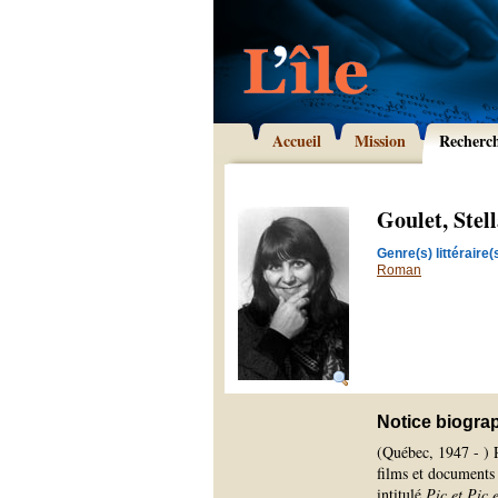
Accueil
Mission
Recherc
Goulet, Stel
Genre(s) littéraire(s
Roman
Notice biogra
(Québec, 1947 - ) R
films et documents 
intitulé
Pic et Pic 