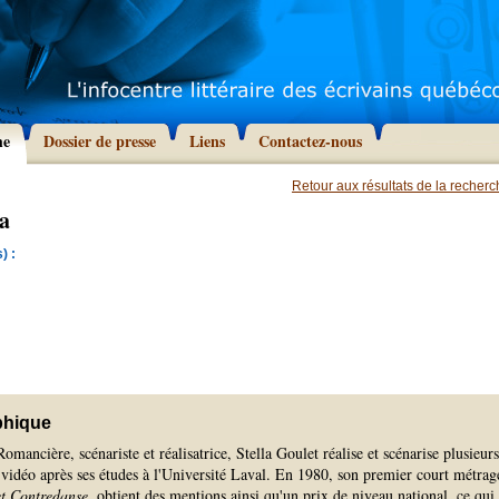
he
Dossier de presse
Liens
Contactez-nous
Retour aux résultats de la recher
la
) :
phique
omancière, scénariste et réalisatrice, Stella Goulet réalise et scénarise plusieurs
vidéo après ses études à l'Université Laval. En 1980, son premier court métrag
et Contredanse
, obtient des mentions ainsi qu'un prix de niveau national, ce qui