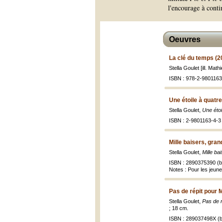
l'encourage à conti
Oeuvres
La clé du temps (2
Stella Goulet [ill. Math
ISBN : 978-2-9801163
Une étoile à quatre
Stella Goulet,
Une étoi
ISBN : 2-9801163-4-3
Mille baisers, gran
Stella Goulet,
Mille ba
ISBN : 2890375390 (br
Notes : Pour les jeune
Pas de répit pour 
Stella Goulet,
Pas de r
; 18 cm.
ISBN : 289037498X (b