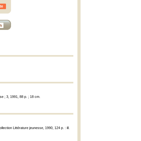
te
n
se ; 3, 1991, 88 p. ; 18 cm.
ection Littérature jeunesse, 1990, 124 p. : ill.