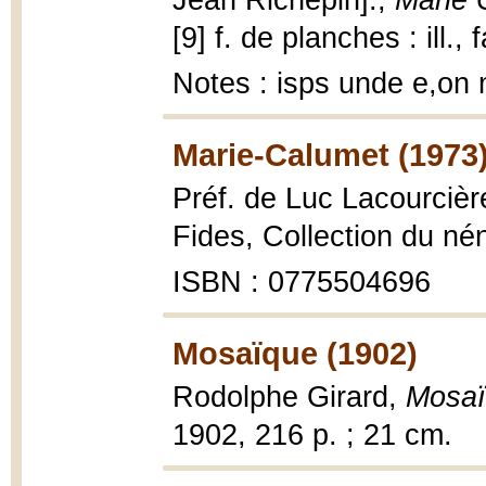
Jean Richepin].,
Marie 
[9] f. de planches : ill.,
Notes : isps unde e,o
Marie-Calumet (1973
Préf. de Luc Lacourcièr
Fides, Collection du né
ISBN : 0775504696
Mosaïque (1902)
Rodolphe Girard,
Mosa
1902, 216 p. ; 21 cm.