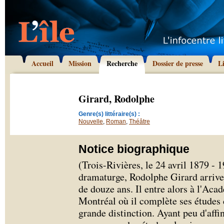
Accueil
Mission
Recherche
Dossier de presse
L
Girard, Rodolphe
Genre(s) littéraire(s) :
Nouvelle
,
Roman
,
Théâtre
Notice biographique
(Trois-Rivières, le 24 avril 1879 - 
dramaturge, Rodolphe Girard arrive 
de douze ans. Il entre alors à l'A
Montréal où il complète ses études
grande distinction. Ayant peu d'affi