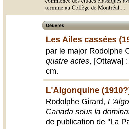
commence des études classiques avec
termine au Collège de Montréal.
...
Oeuvres
Les Ailes cassées (1
par le major Rodolphe 
quatre actes
, [Ottawa] 
cm.
L'Algonquine (1910?
Rodolphe Girard,
L'Alg
Canada sous la dominat
de publication de "La Pa