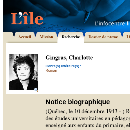
Accueil
Mission
Recherche
Dossier de presse
L
Gingras, Charlotte
Genre(s) littéraire(s) :
Roman
Notice biographique
(Québec, le 10 décembre 1943 - ) R
des études universitaires en pédagog
enseigné aux enfants du primaire, el