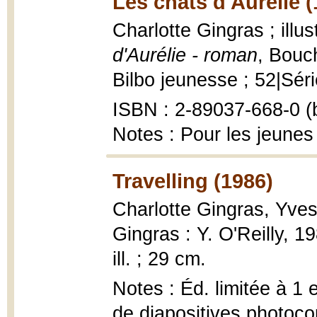
Les chats d'Aurélie (
Charlotte Gingras ; ill
d'Aurélie - roman
, Bouc
Bilbo jeunesse ; 52|Série
ISBN : 2-89037-668-0 (b
Notes : Pour les jeunes
Travelling (1986)
Charlotte Gingras, Yves
Gingras : Y. O'Reilly, 19
ill. ; 29 cm.
Notes : Éd. limitée à 1 
de diapositives photoco