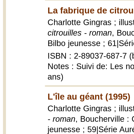
La fabrique de citrou
Charlotte Gingras ; ill
citrouilles - roman
, Bou
Bilbo jeunesse ; 61|Série
ISBN : 2-89037-687-7 (b
Notes : Suivi de: Les n
ans)
L'île au géant (1995)
Charlotte Gingras ; ill
- roman
, Boucherville 
jeunesse ; 59|Série Aurél