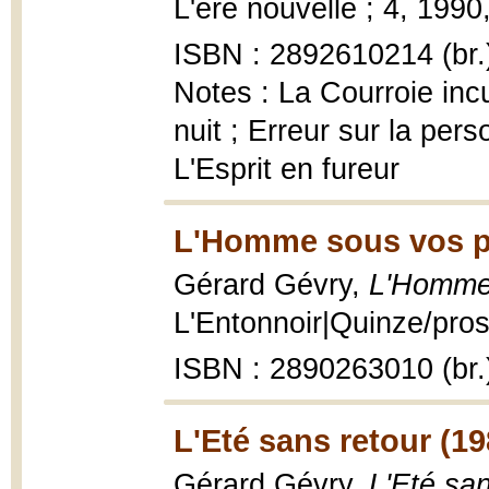
L'ère nouvelle ; 4, 1990
ISBN : 2892610214 (br.
Notes : La Courroie inc
nuit ; Erreur sur la per
L'Esprit en fureur
L'Homme sous vos p
Gérard Gévry,
L'Homme
L'Entonnoir|Quinze/pros
ISBN : 2890263010 (br.
L'Eté sans retour (19
Gérard Gévry,
L'Eté san