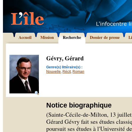
Accueil
Mission
Recherche
Dossier de presse
L
Gévry, Gérard
Genre(s) littéraire(s) :
Nouvelle
,
Récit
,
Roman
Notice biographique
(Sainte-Cécile-de-Milton, 13 juillet
Gérard Gévry fait ses études classi
poursuit ses études à l'Université d