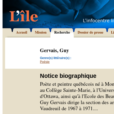
Accueil
Mission
Recherche
Dossier de presse
L
Gervais, Guy
Genre(s) littéraire(s) :
Poésie
Notice biographique
Poète et peintre québécois né à Mo
au Collège Sainte-Marie, à l'Univers
d'Ottawa, ainsi qu'à l'Ecole des Be
Guy Gervais dirige la section des ar
Vaudreuil de 1967 à 1971.
...