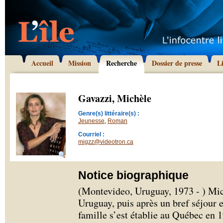
Accueil
Mission
Recherche
Dossier de presse
L
Gavazzi, Michèle
Genre(s) littéraire(s) :
Jeunesse
,
Roman
Courriel :
migzz@videotron.ca
Notice biographique
(Montevideo, Uruguay, 1973 - ) Mic
Uruguay, puis après un bref séjour en
famille s’est établie au Québec en 1