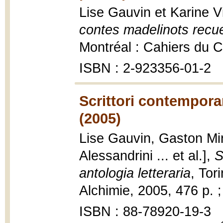
Lise Gauvin et Karine 
contes madelinots recue
Montréal : Cahiers du 
ISBN : 2-923356-01-2
Scrittori contemporan
(2005)
Lise Gauvin, Gaston Miro
Alessandrini ... et al.],
S
antologia letteraria
, Tor
Alchimie, 2005, 476 p. 
ISBN : 88-78920-19-3