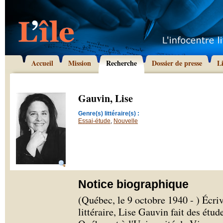
Accueil
Mission
Recherche
Dossier de presse
L
Gauvin, Lise
Genre(s) littéraire(s) :
Essai-étude
,
Nouvelle
Notice biographique
(Québec, le 9 octobre 1940 - ) Écriv
littéraire, Lise Gauvin fait des étud