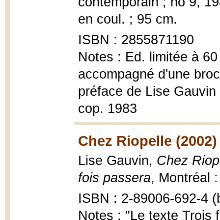
contemporain ; no 9, 1983
en coul. ; 95 cm.
ISBN : 2855871190
Notes : Ed. limitée à 60
accompagné d'une broch
préface de Lise Gauvin 
cop. 1983
Chez Riopelle (2002)
Lise Gauvin,
Chez Riopel
fois passera
, Montréal 
ISBN : 2-89006-692-4 (b
Notes : "Le texte Trois