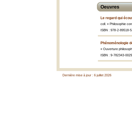
Oeuvres
Le regard qui écout
coll. « Philosophie con
ISBN : 978-2-89518-5
Phénoménologie de 
« Ouverture philosop
ISBN : 9-782343-002
Dernière mise à jour : 6 juillet 2026