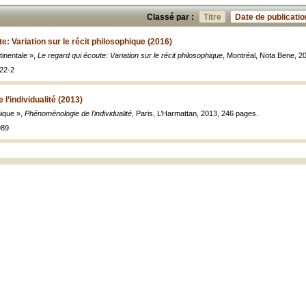
Classé par :
Titre
Date de publicatio
e: Variation sur le récit philosophique (2016)
tinentale »,
Le regard qui écoute: Variation sur le récit philosophique
, Montréal, Nota Bene, 2
22-2
l’individualité (2013)
hique »,
Phénoménologie de l’individualité
, Paris, L’Harmattan, 2013, 246 pages.
989