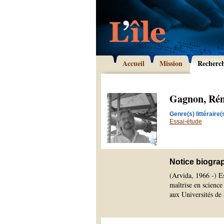
Accueil
Mission
Recherc
Gagnon, Ré
Genre(s) littéraire(s
Essai-étude
Notice biogra
(Arvida, 1966 -) E
maîtrise en science
aux Universités de 