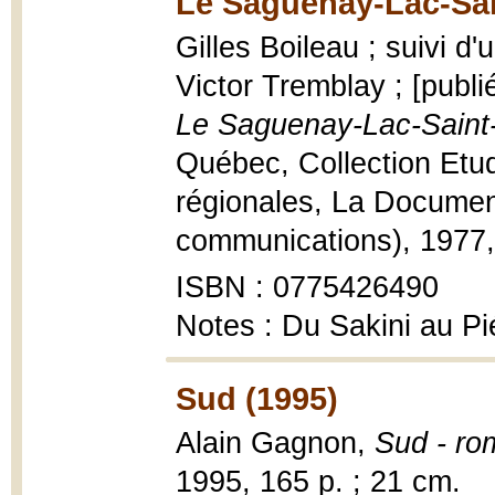
Le Saguenay-Lac-Sai
Gilles Boileau ; suivi d'
Victor Tremblay ; [publi
Le Saguenay-Lac-Saint
Québec, Collection Etud
régionales, La Documen
communications), 1977, 17
ISBN : 0775426490
Notes : Du Sakini au P
Sud (1995)
Alain Gagnon,
Sud - ro
1995, 165 p. ; 21 cm.