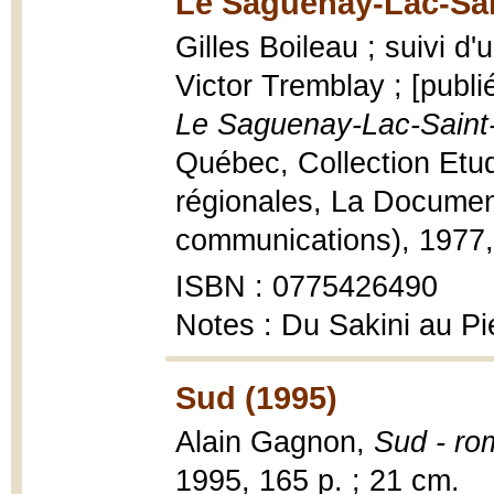
Le Saguenay-Lac-Sai
Gilles Boileau ; suivi d'
Victor Tremblay ; [publi
Le Saguenay-Lac-Saint
Québec, Collection Etud
régionales, La Documen
communications), 1977, 17
ISBN : 0775426490
Notes : Du Sakini au P
Sud (1995)
Alain Gagnon,
Sud - ro
1995, 165 p. ; 21 cm.