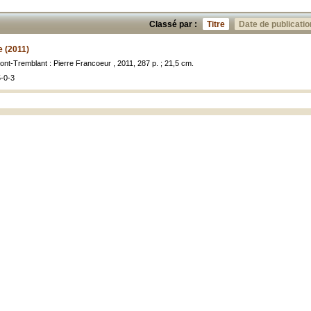
Classé par :
Titre
Date de publicatio
e (2011)
ont-Tremblant : Pierre Francoeur , 2011, 287 p. ; 21,5 cm.
-0-3