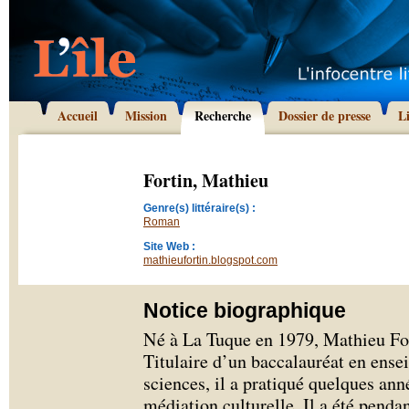
Accueil
Mission
Recherche
Dossier de presse
L
Fortin, Mathieu
Genre(s) littéraire(s) :
Roman
Site Web :
mathieufortin.blogspot.com
Notice biographique
Né à La Tuque en 1979, Mathieu For
Titulaire d’un baccalauréat en ens
sciences, il a pratiqué quelques anné
médiation culturelle. Il a été penda